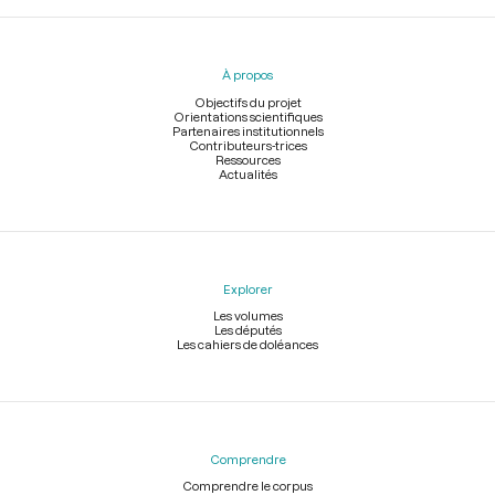
Menu
du
pied
À propos
de
page
Objectifs du projet
Orientations scientifiques
Partenaires institutionnels
Contributeurs-trices
Ressources
Actualités
Explorer
Les volumes
Les députés
Les cahiers de doléances
Comprendre
Comprendre le corpus