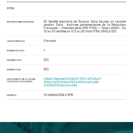
Infos
23. Société populaire de Toumus. Dons. Equipe un cavalier
RÉFÉRENCE BIBLIOGRAPHIQUE
jacobin. Dans : Archives parlementaires de la Révolution
Française — Première série (1787-1799) — Tome LXXXVI - Du
13 au 30 ventôse an II (3 au 20 mars 1794)
. 1965. p. 533.
Français
LANGUE PRINCIPALE
1
NOMBRE DE PAGES
533
PREMIÈRE PAGE
533
DERNIÈRE PAGE
https://iiif.persee.fr/b0e2cf11-597c-427d-8ac7-
URI DU MANIFEST IIIF DU VOLUME
CONTENANT LE DOCUMENT
68bcc0acf13b/6ea7523a-8d12-44a5-aa88-
a1929d996cfc/manifest
10 octobre 2024 à 18:18
MODIFIÉ LE