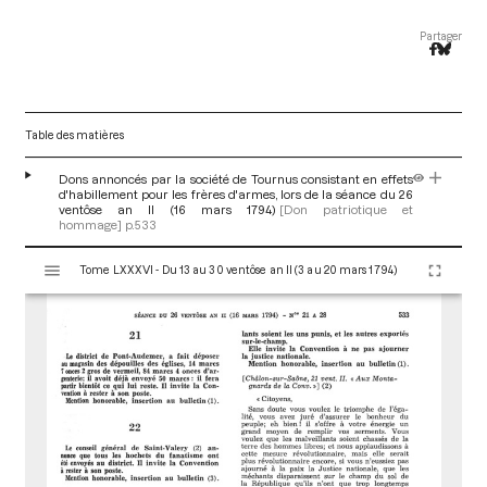
Partager
Table des matières
Dons annoncés par la société de Tournus consistant en effets
d'habillement pour les frères d'armes, lors de la séance du 26
ventôse an II (16 mars 1794)
[Don patriotique et
hommage]
p.533
V
Tome LXXXVI - Du 13 au 30 ventôse an II (3 au 20 mars 1794)
i
s
u
a
l
i
s
e
u
r
M