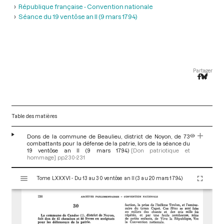
République française - Convention nationale
Séance du 19 ventôse an II (9 mars 1794)
Partager
Table des matières
Dons de la commune de Beaulieu, district de Noyon, de 73
combattants pour la défense de la patrie, lors de la séance du
19 ventôse an II (9 mars 1794)
[Don patriotique et
hommage]
pp.230-231
V
Tome LXXXVI - Du 13 au 30 ventôse an II (3 au 20 mars 1794)
i
s
u
a
l