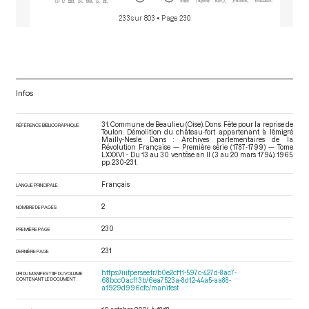
233 sur 803
• Page 230
Infos
31. Commune de Beaulieu (Oise). Dons. Fête pour la reprise de
RÉFÉRENCE BIBLIOGRAPHIQUE
Toulon. Démolition du château-fort appartenant à l’émigré
Mailly-Nesle. Dans : Archives parlementaires de la
Révolution Française — Première série (1787-1799) — Tome
LXXXVI - Du 13 au 30 ventôse an II (3 au 20 mars 1794)
. 1965.
pp. 230-231.
Français
LANGUE PRINCIPALE
2
NOMBRE DE PAGES
230
PREMIÈRE PAGE
231
DERNIÈRE PAGE
https://iiif.persee.fr/b0e2cf11-597c-427d-8ac7-
URI DU MANIFEST IIIF DU VOLUME
CONTENANT LE DOCUMENT
68bcc0acf13b/6ea7523a-8d12-44a5-aa88-
a1929d996cfc/manifest