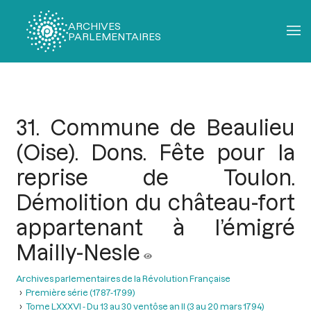
ARCHIVES
PARLEMENTAIRES
Fil
d'Ariane
31. Commune de Beaulieu
(Oise). Dons. Fête pour la
reprise de Toulon.
Démolition du château-fort
appartenant à l’émigré
Mailly-Nesle
Archives parlementaires de la Révolution Française
Première série (1787-1799)
Tome LXXXVI - Du 13 au 30 ventôse an II (3 au 20 mars 1794)