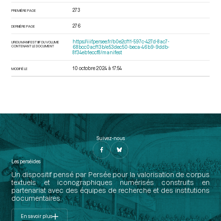
273
PREMIÈRE PAGE
276
DERNIÈRE PAGE
https://iiif.persee.fr/b0e2cf11-597c-427d-8ac7-
URI DU MANIFEST IIIF DU VOLUME
CONTENANT LE DOCUMENT
68bcc0acf13b/e53dec50-beca-46b9-9ddb-
8f34eb1eccf8/manifest
10 octobre 2024 à 17:54
MODIFIÉ LE
Suivez-nous
Les perséides
Un dispositif pensé par Persée pour la valorisation de corpus
textuels et iconographiques numérisés construits en
partenariat avec des équipes de recherche et des institutions
documentaires.
En savoir plus