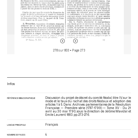
278 sur 803
• Page 273
Infos
Discussion du projet de décret du comité féodal, titre IV, sur le
RÉFÉRENCE BIBLIOGRAPHIQUE
mode et le taux du rachat des droits féodaux et adoption des
articles 1 à 5. Dans : Archives parlementaires de la Révolution
Française — Première série (1787-1799) — Tome XV - Du 21
avril au 30 mai 1790
, sous la direction de Jérôme Mavidal et
Emile Laurent. 1883. pp. 273-276.
Français
LANGUE PRINCIPALE
4
NOMBRE DE PAGES