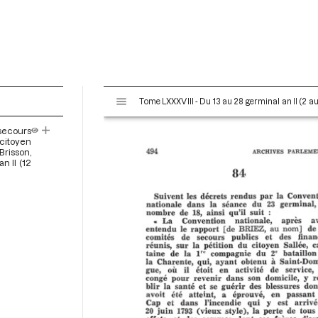
V
Tome LXXXVIII - Du 13 au 28 germinal an II (2 au 
i
s
 secours
u
 citoyen
a
Brisson,
n II (12
l
i
s
e
u
r
M
i
r
a
d