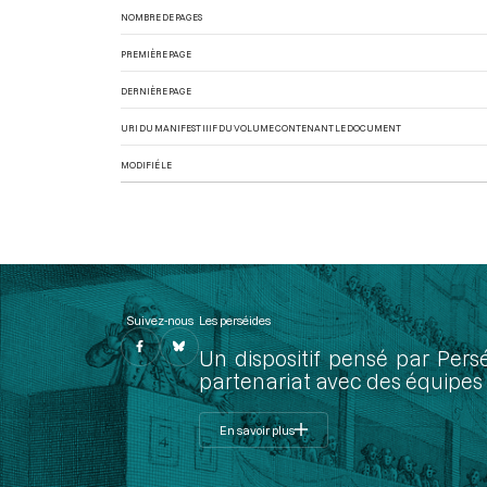
NOMBRE DE PAGES
PREMIÈRE PAGE
DERNIÈRE PAGE
URI DU MANIFEST IIIF DU VOLUME CONTENANT LE DOCUMENT
MODIFIÉ LE
Suivez-nous
Les perséides
Un dispositif pensé par Pers
partenariat avec des équipes 
En savoir plus