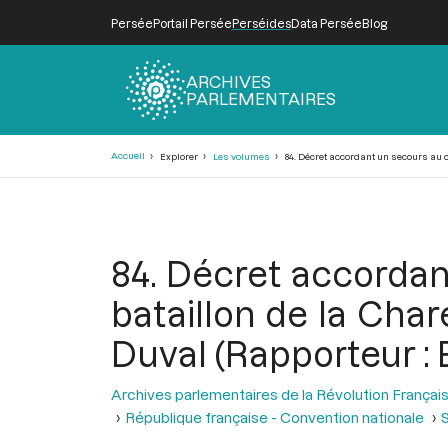
Persée
Portail Persée
Perséides
Data Persée
Blog
ARCHIVES
PARLEMENTAIRES
Fil
Accueil
Explorer
Les volumes
84. Décret accordant un secours au ci
d'Ariane
84. Décret accordan
bataillon de la Char
Duval (Rapporteur : 
Archives parlementaires de la Révolution Françai
République française - Convention nationale
S