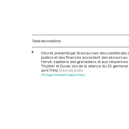
Table des matières
Décret, présenté par Briez au nom des comités des
publics et des finances, accordant des secours au
Hervé, capitaine des grenadiers, et aux citoyennes 
Thuillier et Duval, lors de la séance du 23 germinal a
avril 1794)
[Décret]
p.494
Philippe Constant Joseph Briez