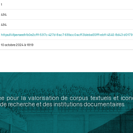
1
494
494
https://iiif.persee.fr/b0e2cf11-597c-427d-8ac7-68bcc0acf13b/eba55ff1-eb11-4545-8d43-d01
10 octobre 2024 à 18:19
ée pour la valorisation de corpus textuels et ic
de recherche et des institutions documentaires.