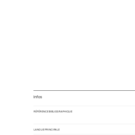
Infos
RÉFÉRENCE BIBLIOGRAPHIQUE
LANGUE PRINCIPALE