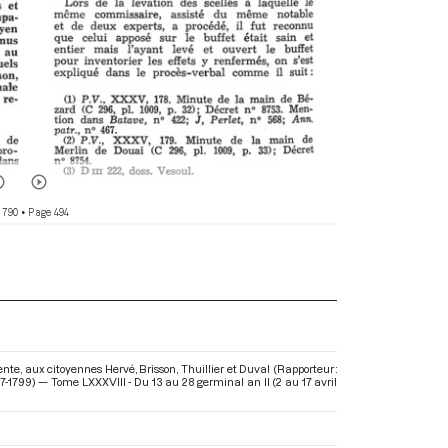
 790
• Page 494
nte, aux citoyennes Hervé, Brisson, Thuillier et Duval (Rapporteur :
7-1799) — Tome LXXXVIII - Du 13 au 28 germinal an II (2 au 17 avril