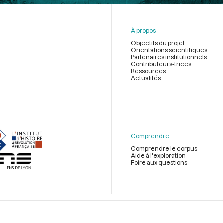
À propos
Objectifs du projet
Orientations scientifiques
Partenaires institutionnels
Contributeurs-trices
Ressources
Actualités
Menu
du
pied
de
Comprendre
page
Comprendre le corpus
Aide à l'exploration
Foire aux questions