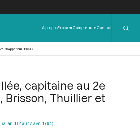
Rechercher
Menu
À propos
Explorer
Comprendre
Contact
de
l'en-
tête
val (Rapporteur : Briez)
lée, capitaine au 2e
Brisson, Thuillier et
l an II (2 au 17 avril 1794)