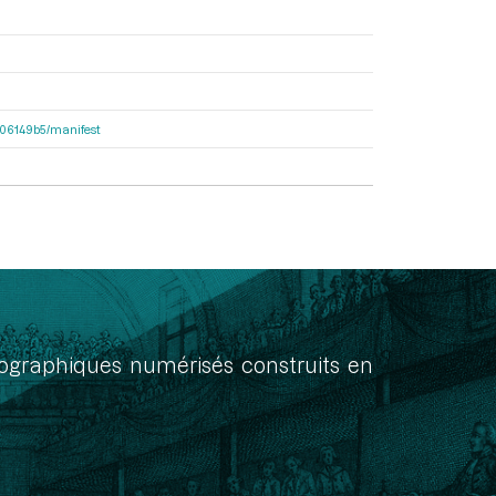
7906149b5/manifest
onographiques numérisés construits en