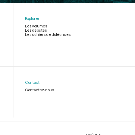
Explorer
Les volumes
Les députés
Les cahiers de doléances
Contact
Contactez-nous
CRÉDITS