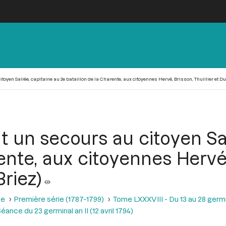
toyen Sallée, capitaine au 2e bataillon de la Charente, aux citoyennes Hervé, Brisson, Thuillier et Du
t un secours au citoyen Sal
ente, aux citoyennes Hervé, 
Briez)
se
Première série (1787-1799)
Tome LXXXVIII - Du 13 au 28 germina
éance du 23 germinal an II (12 avril 1794)