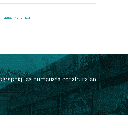
4640bd6f9234/manifest
onographiques numérisés construits en