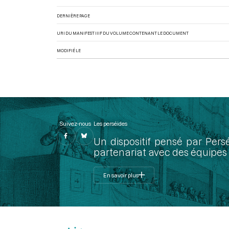
DERNIÈRE PAGE
URI DU MANIFEST IIIF DU VOLUME CONTENANT LE DOCUMENT
MODIFIÉ LE
Suivez-nous
Les perséides
Un dispositif pensé par Pers
partenariat avec des équipes 
En savoir plus