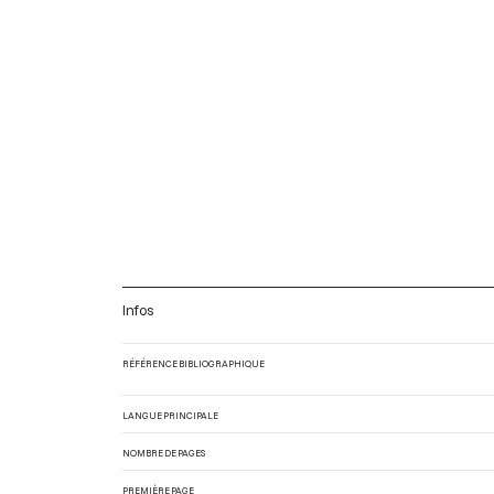
Infos
RÉFÉRENCE BIBLIOGRAPHIQUE
LANGUE PRINCIPALE
NOMBRE DE PAGES
PREMIÈRE PAGE