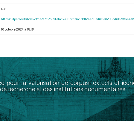
435
https://iiif.persee.fr/b0e2cf11-597c-427d-8ac7-68bcc0acf13b/ae487d6c-9b4a-4d68-9f3e-
10 octobre 2024 à 18:16
ée pour la valorisation de corpus textuels et ic
de recherche et des institutions documentaires.