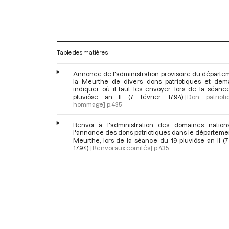
Table des matières
Annonce de l'administration provisoire du départe
la Meurthe de divers dons patriotiques et de
indiquer où il faut les envoyer, lors de la séanc
pluviôse an II (7 février 1794)
[Don patriot
hommage]
p.435
Renvoi à l'administration des domaines natio
l'annonce des dons patriotiques dans le départeme
Meurthe, lors de la séance du 19 pluviôse an II (7
1794)
[Renvoi aux comités]
p.435