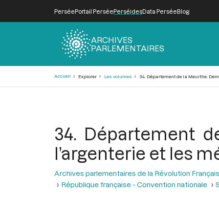
Persée
Portail Persée
Perséides
Data Persée
Blog
ARCHIVES
PARLEMENTAIRES
Fil
Accueil
Explorer
Les volumes
34. Département de la Meurthe. Dema
d'Ariane
34. Département d
l’argenterie et les m
Archives parlementaires de la Révolution Françai
République française - Convention nationale
S