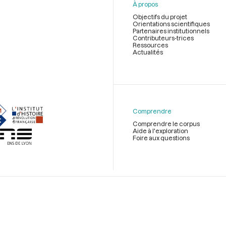
À propos
Objectifs du projet
Orientations scientifiques
Partenaires institutionnels
Contributeurs-trices
Ressources
Actualités
Menu
du
pied
de
Comprendre
page
Comprendre le corpus
Aide à l'exploration
Foire aux questions