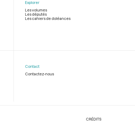
Explorer
Les volumes
Les députés
Les cahiers de doléances
Contact
Contactez-nous
CRÉDITS