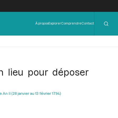
Rechercher
Menu
À propos
Explorer
Comprendre
Contact
de
l'en-
tête
 lieu pour déposer
n II (28 janvier au 13 février 1794)