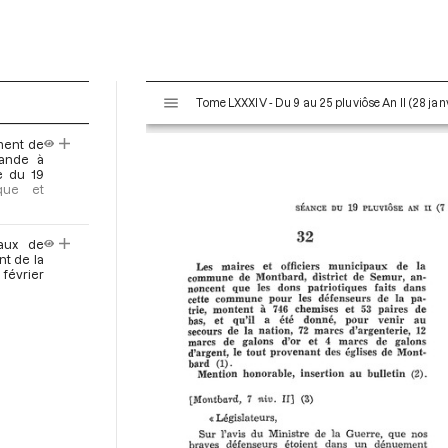
V
Tome LXXXIV - Du 9 au 25 pluviôse An II (28 janv
i
s
ment de
u
mande à
a
e du 19
ique et
l
i
s
naux de
e
nt de la
 février
u
r
M
i
r
a
d
o