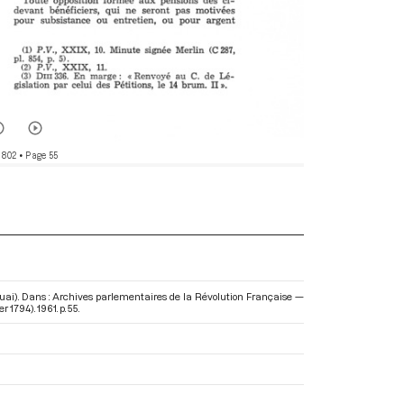
 802
• Page 55
Douai). Dans : Archives parlementaires de la Révolution Française —
er 1794)
. 1961. p. 55.