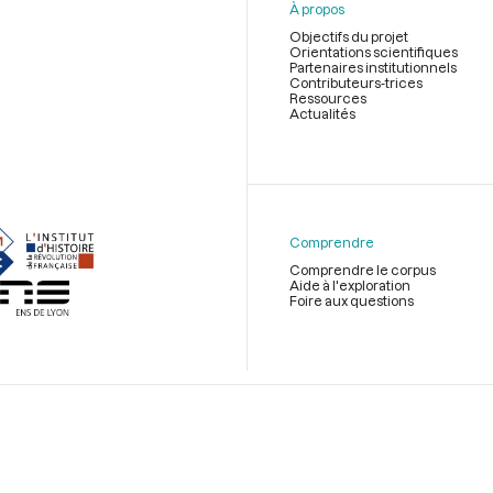
À propos
Objectifs du projet
Orientations scientifiques
Partenaires institutionnels
Contributeurs-trices
Ressources
Actualités
Menu
du
pied
de
Comprendre
page
Comprendre le corpus
Aide à l'exploration
Foire aux questions