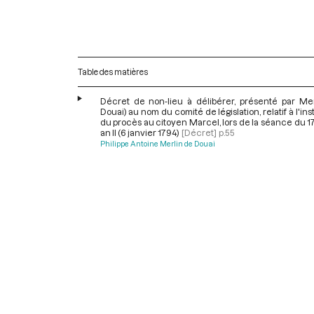
Table des matières
Décret de non-lieu à délibérer, présenté par Mer
Douai) au nom du comité de législation, relatif à l'ins
du procès au citoyen Marcel, lors de la séance du 1
an II (6 janvier 1794)
[Décret]
p.55
Philippe Antoine Merlin de Douai