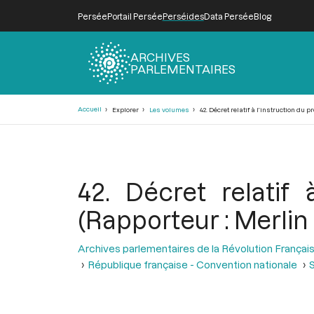
Persée
Portail Persée
Perséides
Data Persée
Blog
ARCHIVES
PARLEMENTAIRES
Fil
Accueil
Explorer
Les volumes
42. Décret relatif à l’instruction du 
d'Ariane
42. Décret relatif
(Rapporteur : Merlin
Archives parlementaires de la Révolution Françai
République française - Convention nationale
S