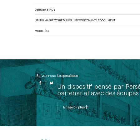
DERNIÈRE PAGE
URI DU MANIFEST IIIF DU VOLUME CONTENANT LE DOCUMENT
MODIFIÉ LE
Suivez-nous
Les perséides
Un dispositif pensé par Pers
partenariat avec des équipes 
En savoir plus