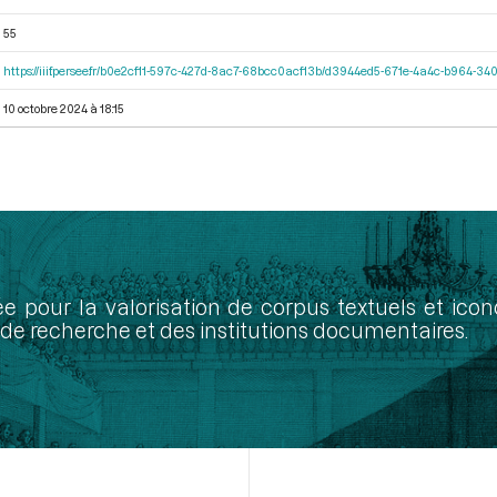
55
https://iiif.persee.fr/b0e2cf11-597c-427d-8ac7-68bcc0acf13b/d3944ed5-671e-4a4c-b964-
10 octobre 2024 à 18:15
ée pour la valorisation de corpus textuels et ic
de recherche et des institutions documentaires.