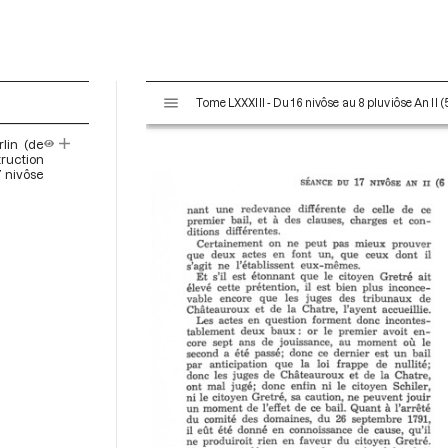
V
Tome LXXXIII - Du 16 nivôse au 8 pluviôse An II (
i
s
lin (de
u
truction
a
7 nivôse
l
i
s
e
u
r
M
i
r
a
d
o