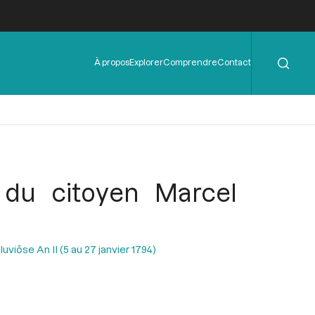
Rechercher
Menu
À propos
Explorer
Comprendre
Contact
de
l'en-
tête
s du citoyen Marcel
uviôse An II (5 au 27 janvier 1794)