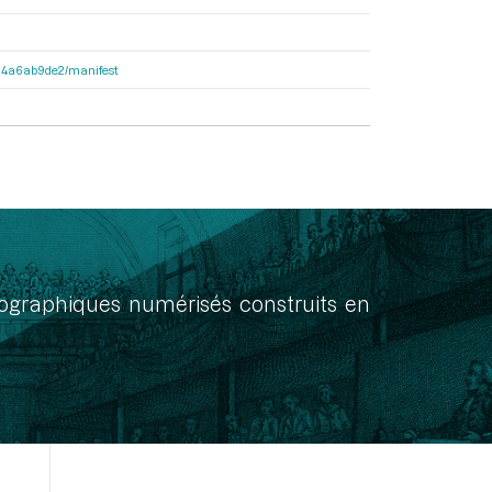
3404a6ab9de2/manifest
onographiques numérisés construits en