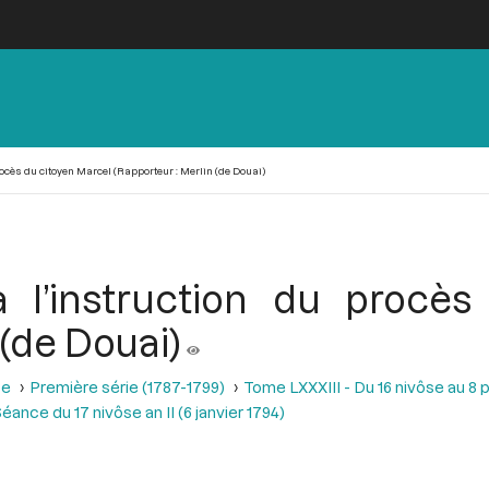
procès du citoyen Marcel (Rapporteur : Merlin (de Douai)
 à l’instruction du procè
 (de Douai)
se
Première série (1787-1799)
Tome LXXXIII - Du 16 nivôse au 8 pl
éance du 17 nivôse an II (6 janvier 1794)