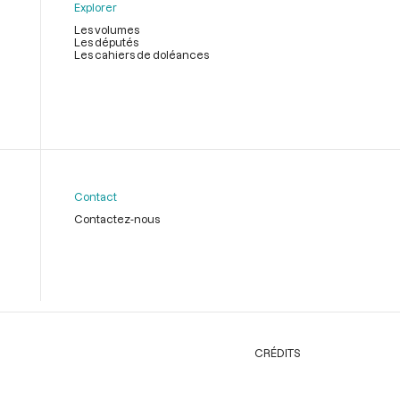
Explorer
Les volumes
Les députés
Les cahiers de doléances
Contact
Contactez-nous
CRÉDITS