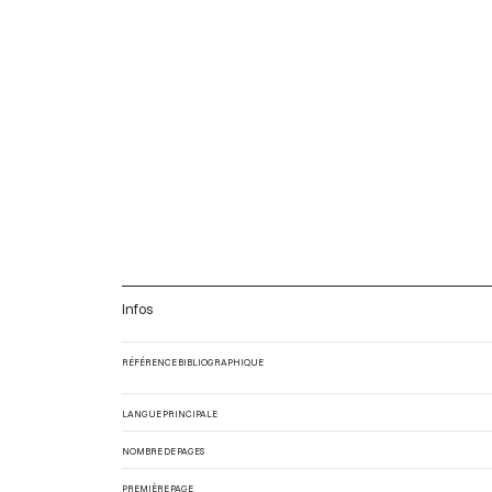
Infos
RÉFÉRENCE BIBLIOGRAPHIQUE
LANGUE PRINCIPALE
NOMBRE DE PAGES
PREMIÈRE PAGE