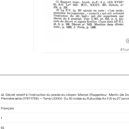
67 sur
42. Décret relatif à l’instruction du procès du citoyen Marcel (Rapporteur : Merlin (de 
Première série (1787-1799) — Tome LXXXIII - Du 16 nivôse au 8 pluviôse An II (5 au 27 janvi
Français
1
55