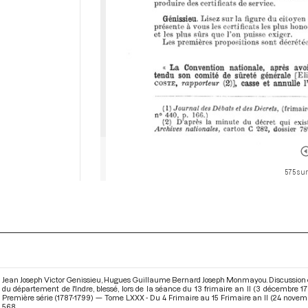
575 sur
Jean Joseph Victor Genissieu, Hugues Guillaume Bernard Joseph Monmayou. Discussion enga
du département de l'Indre, blessé, lors de la séance du 13 frimaire an II (3 décembre 
Première série (1787-1799) — Tome LXXX - Du 4 Frimaire au 15 Frimaire an II (24 nove
568.