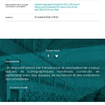
https://iiif.persee.fr/b0e2cf11-597c-427d-8ac7-
URI DU MANIFEST IIIF DU VOLUME
CONTENANT LE DOCUMENT
68bcc0acf13b/f4a8b315-184e-40dc-805a-
5e47382c3741/manifest
10 octobre 2024 à 18:32
MODIFIÉ LE
Suivez-nous
Les perséides
Un dispositif pensé par Persée pour la valorisation de corpus
textuels et iconographiques numérisés construits en
partenariat avec des équipes de recherche et des institutions
documentaires.
En savoir plus