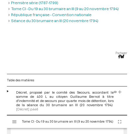
Première série (1787-1799)
Tome CI - Du 19 au 30 brumaire an III (9 au 20 novembre 1794)
République française - Convention nationale
Séance du 30 brumaire an III (20 novembre 1794)
Partager
Table des matières
Décret, proposé par le comité des Secours, accordant la
somme de 400 L au citoyen Guillaume Bernot à titre
d'indemnité et de secours pour quarte mois de détention, lors
de la séance du 30 brumaire an III (20 novembre 1794)
[Décret]
p.446
V
Tome CI - Du 19 au 30 brumaire an III (9 au 20 novembre 1794)
i
s