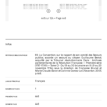
448 sur 524
• Page 446
Infos
89. La Convention, sur le rapport de son comité des Secours
RÉFÉRENCE BIBLIOGRAPHIQUE
publics, accorde un secours au citoyen Guillaume Bemot,
acquitté par le Tribunal révolutionnaire. Dans : Archives
parlementaires de la Révolution Française — Première série
(1787-1799) — Tome CI - Du 19 au 30 brumaire an III (9 au 20
novembre 1794)
, sous la direction de Françoise Brunel et
Marie-Claude Baron et Corinne Gomez-Le Chevanton. 2005.
p. 446.
Français
LANGUE PRINCIPALE
1
NOMBRE DE PAGES
446
PREMIÈRE PAGE
446
DERNIÈRE PAGE