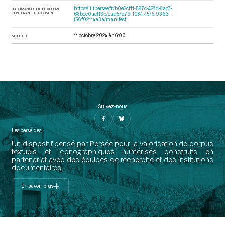
https://iiif.persee.fr/b0e2cf11-597c-427d-8ac7-
URI DU MANIFEST IIIF DU VOLUME
CONTENANT LE DOCUMENT
68bcc0acf13b/cad57d79-1084-4575-9363-
f56f02114a3a/manifest
11 octobre 2024 à 16:00
MODIFIÉ LE
Suivez-nous
Les perséides
Un dispositif pensé par Persée pour la valorisation de corpus
textuels et iconographiques numérisés construits en
partenariat avec des équipes de recherche et des institutions
documentaires.
En savoir plus