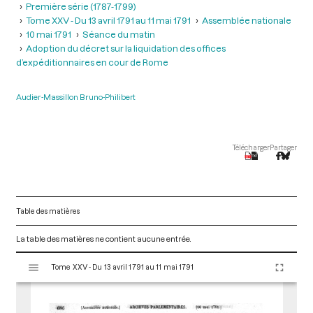
Première série (1787-1799)
Tome XXV - Du 13 avril 1791 au 11 mai 1791
Assemblée nationale
10 mai 1791
Séance du matin
Adoption du décret sur la liquidation des offices
d’expéditionnaires en cour de Rome
Audier-Massillon Bruno-Philibert
Télécharger
Partager
Table des matières
La table des matières ne contient aucune entrée.
V
Tome XXV - Du 13 avril 1791 au 11 mai 1791
i
s
u
a