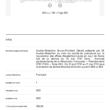
689 sur 798
• Page 686
Infos
Audier-Massillon Bruno-Philibert. Décret, présenté par M.
RÉFÉRENCE BIBLIOGRAPHIQUE
Audier-Massillon au nom du comité de judicature, sur la
liquidation des offices d'expéditionnaires en cour de Rome,
lors de la séance du 10 mai 1791. Dans : Archives
parlementaires de la Révolution Française — Première série
(1787-1799) — Tome XXV - Du 13 avril 1791 au 11 mai 1791
, sous
la direction de Jérôme Mavidal et Emile Laurent. 1886. p. 686.
Français
LANGUE PRINCIPALE
1
NOMBRE DE PAGES
686
PREMIÈRE PAGE
686
DERNIÈRE PAGE
Décret
TYPOLOGIE DOCUMENTAIRE