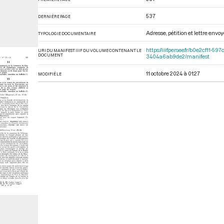
537
DERNIÈRE PAGE
Adresse, pétition et lettre envo
TYPOLOGIE DOCUMENTAIRE
https://iiif.persee.fr/b0e2cf1
URI DU MANIFEST IIIF DU VOLUME CONTENANT LE
DOCUMENT
3404a6ab9de2/manifest
11 octobre 2024 à 01:27
MODIFIÉ LE