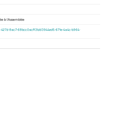
yée à l’Assemblée
1-597c-427d-8ac7-68bcc0acf13b/d3944ed5-671e-4a4c-b964-