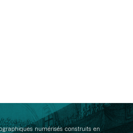
onographiques numérisés construits en