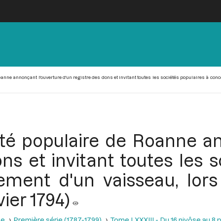
nne annonçant l'ouverture d'un registre des dons et invitant toutes les sociétés populaires à concou
été populaire de Roanne an
ns et invitant toutes les 
pement d'un vaisseau, lor
vier 1794)
se
Première série (1787-1799)
Tome LXXXIII - Du 16 nivôse au 8 pl