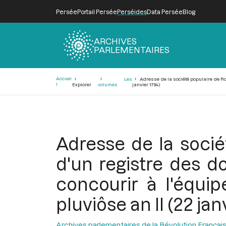
Persée
Portail Persée
Perséides
Data Persée
Blog
ARCHIVES
PARLEMENTAIRES
Fil
Accuei
Les
Adresse de la société populaire de Roa
d'Ariane
l
Explorer
volumes
janvier 1794)
Adresse de la soci
d'un registre des do
concourir à l'équi
pluviôse an II (22 jan
Archives parlementaires de la Révolution Françai