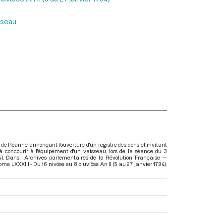
sseau
e de Roanne annonçant l'ouverture d'un registre des dons et invitant
 à concourir à l'équipement d'un vaisseau, lors de la séance du 3
94). Dans : Archives parlementaires de la Révolution Française —
me LXXXIII - Du 16 nivôse au 8 pluviôse An II (5 au 27 janvier 1794)
.