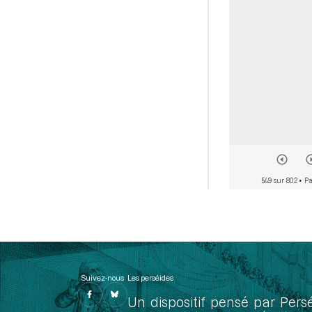
549 sur 802
• Pa
Suivez-nous
Les perséides
Un dispositif pensé par Pers