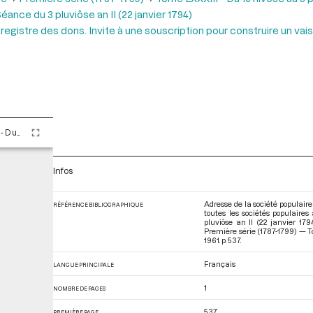
éance du 3 pluviôse an II (22 janvier 1794)
registre des dons. Invite à une souscription pour construire un vai
Tome LXXXIII - Du 16 nivôse au 8 pluviôse An II (5 au 27 janvier 1794)
Infos
Adresse de la société populair
RÉFÉRENCE BIBLIOGRAPHIQUE
toutes les sociétés populaires
pluviôse an II (22 janvier 17
Première série (1787-1799) — To
1961. p. 537.
Français
LANGUE PRINCIPALE
1
NOMBRE DE PAGES
537
PREMIÈRE PAGE