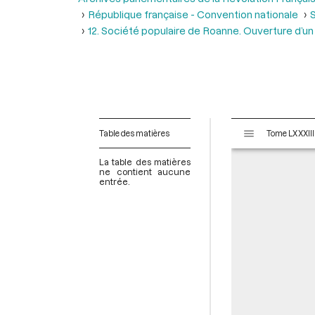
République française - Convention nationale
S
12. Société populaire de Roanne. Ouverture d’un 
V
Table des matières
i
s
La table des matières
u
ne contient aucune
entrée.
a
l
i
s
e
u
r
M
i