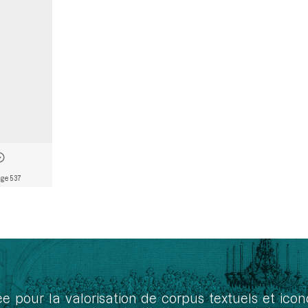
ge 537
ée pour la valorisation de corpus textuels et ic