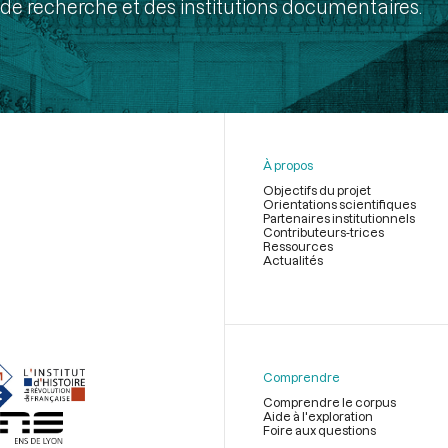
de recherche et des institutions documentaires.
À propos
Objectifs du projet
Orientations scientifiques
Partenaires institutionnels
Contributeurs-trices
Ressources
Actualités
Menu
du
pied
de
Comprendre
page
Comprendre le corpus
Aide à l'exploration
Foire aux questions