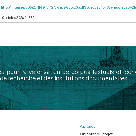
https://iiif.persee.fr/b0e2cf11-597c-427d-8ac7-68bcc0acf13b/ced82648-f05a-4eb5-a87b-5
10 octobre 2024 à 17:50
ée pour la valorisation de corpus textuels et ic
de recherche et des institutions documentaires.
À propos
Objectifs du projet