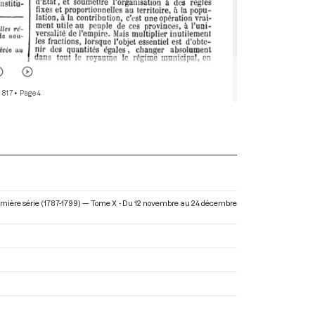
 817
• Page 4
remière série (1787-1799) — Tome X - Du 12 novembre au 24 décembre