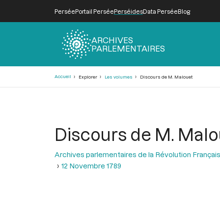
Persée
Portail Persée
Perséides
Data Persée
Blog
ARCHIVES
PARLEMENTAIRES
Fil
Accueil
Explorer
Les volumes
Discours de M. Malouet
d'Ariane
Discours de M. Malo
Archives parlementaires de la Révolution Françai
12 Novembre 1789