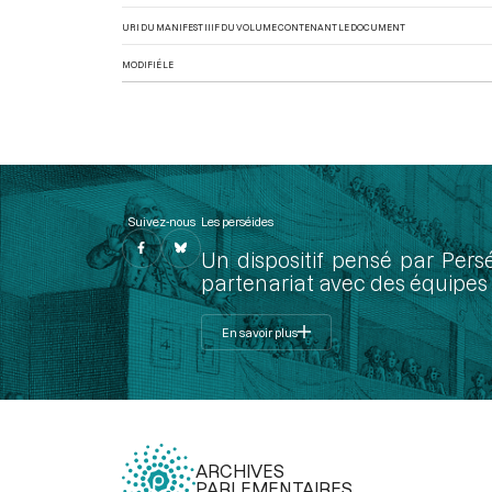
URI DU MANIFEST IIIF DU VOLUME CONTENANT LE DOCUMENT
MODIFIÉ LE
Suivez-nous
Les perséides
Un dispositif pensé par Pers
partenariat avec des équipes 
En savoir plus
ARCHIVES
PARLEMENTAIRES