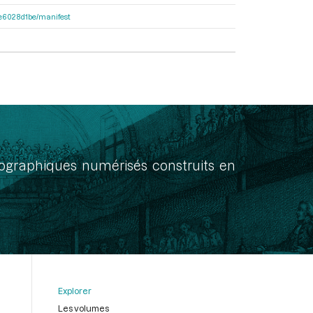
21e6028d1be/manifest
onographiques numérisés construits en
Explorer
Les volumes