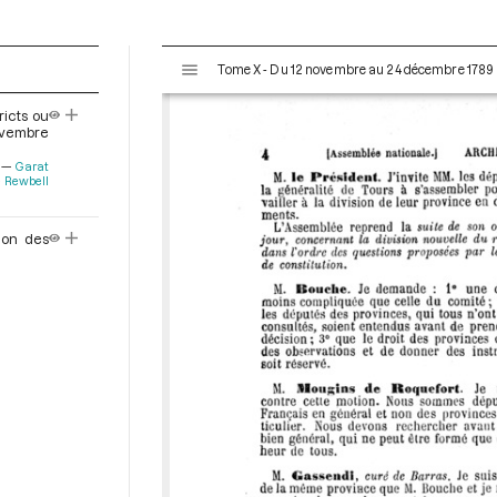
V
Tome X - Du 12 novembre au 24 décembre 1789
i
s
ricts ou
u
vembre
a
Garat
l
Rewbell
i
s
ion des
e
u
r
M
i
r
a
d
o
r