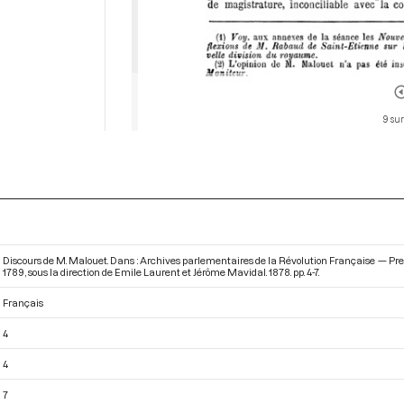
9 sur
Discours de M. Malouet. Dans : Archives parlementaires de la Révolution Française — P
1789
, sous la direction de Emile Laurent et Jérôme Mavidal. 1878. pp. 4-7.
Français
4
4
7