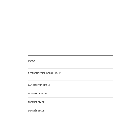
Infos
RÉFÉRENCE BIBLIOGRAPHIQUE
LANGUE PRINCIPALE
NOMBRE DE PAGES
PREMIÈRE PAGE
DERNIÈRE PAGE