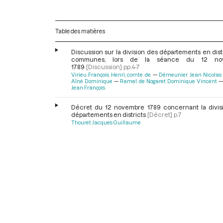
Table des matières
Discussion sur la division des départements en dist
communes, lors de la séance du 12 no
1789
[Discussion]
pp.4-7
Virieu François Henri, comte de
Démeunier Jean Nicolas
Aîné Dominique
Ramel de Nogaret Dominique Vincent
Jean François
Décret du 12 novembre 1789 concernant la divis
départements en districts
[Décret]
p.7
Thouret Jacques Guillaume