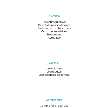
Menu
du
pied
À propos
de
page
Objectifs du projet
Orientations scientifiques
Partenaires institutionnels
Contributeurs-trices
Ressources
Actualités
Explorer
Les volumes
Les députés
Les cahiers de doléances
Comprendre
Comprendre le corpus