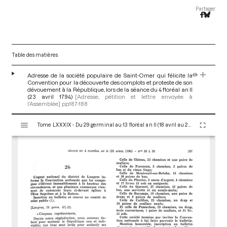
Partager
Table des matières
Adresse de la société populaire de Saint-Omer qui félicite la
Convention pour la découverte des complots et proteste de son
dévouement à la République, lors de la séance du 4 floréal an II
(23 avril 1794)
[Adresse, pétition et lettre envoyée à
l’Assemblée]
pp.187-188
V
Tome LXXXIX - Du 29 germinal au 13 floréal an II (18 avril au 2 mai 1794)
i
s
u
a
l
i
s
e
u
r
M