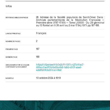
Infos
28. Adresse de la Société populaire de Saint-Omer. Dans :
RÉFÉRENCE BIBLIOGRAPHIQUE
Archives parlementaires de la Révolution Française —
Première série (1787-1799) — Tome LXXXIX - Du 29 germinal
au 13 floréal an II (18 avril au 2 mai 1794)
. 1971. pp. 187-188.
Français
LANGUE PRINCIPALE
2
NOMBRE DE PAGES
187
PREMIÈRE PAGE
188
DERNIÈRE PAGE
https://iiif.persee.fr/b0e2cf11-597c-427d-8ac7-
URI DU MANIFEST IIIF DU VOLUME
CONTENANT LE DOCUMENT
68bcc0acf13b/bd24a548-148d-493f-a4ed-
4de8fe6fcbc8/manifest
10 octobre 2024 à 18:19
MODIFIÉ LE