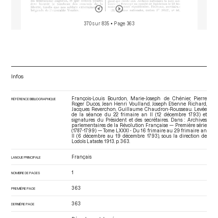
370 sur 835
• Page 363
Infos
François-Louis Bourdon, Marie-Joseph de Chénier, Pierre
RÉFÉRENCE BIBLIOGRAPHIQUE
Roger Ducos, Jean Henri Voulland, Joseph Etienne Richard,
Jacques Reverchon, Guillaume Chaudron-Rousseau. Levée
de la séance du 22 frimaire an II (12 décembre 1793) et
signatures du Président et des secrétaires. Dans : Archives
parlementaires de la Révolution Française — Première série
(1787-1799) — Tome LXXXI - Du 16 frimaire au 29 frimaire an
II (6 décembre au 19 décembre 1793)
, sous la direction de
Lodoïs Lataste. 1913. p. 363.
Français
LANGUE PRINCIPALE
1
NOMBRE DE PAGES
363
PREMIÈRE PAGE
363
DERNIÈRE PAGE