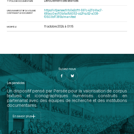
Déroulement des séances
TYPOLOGIE DOCUMENTAIRE
https://iiif.persee.fr/b0e2cf11-597c-427d-8ac7-
URI DU MANIFEST IIIF DU VOLUME
CONTENANT LE DOCUMENT
68bcc0acf13b/bcfb5053-c42f-4c52-a338-
f3503bf7385b/manifest
11 octobre 2024 à 01:15
MODIFIÉ LE
Suivez-nous
Les perséides
Un dispositif pensé par Persée pour la valorisation de corpus
textuels et iconographiques numérisés construits en
partenariat avec des équipes de recherche et des institutions
documentaires.
En savoir plus