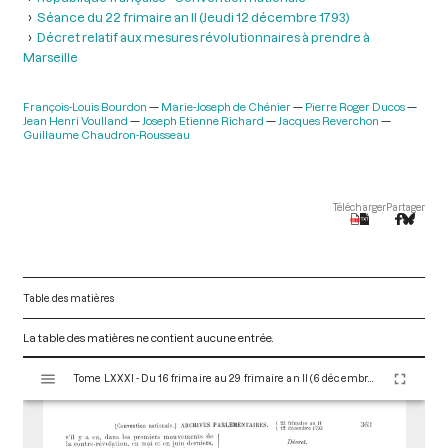
Séance du 22 frimaire an II (Jeudi 12 décembre 1793)
Décret relatif aux mesures révolutionnaires à prendre à
Marseille
François-Louis Bourdon
Marie-Joseph de Chénier
Pierre Roger Ducos
Jean Henri Voulland
Joseph Etienne Richard
Jacques Reverchon
Guillaume Chaudron-Rousseau
Télécharger
Partager
Table des matières
La table des matières ne contient aucune entrée.
V
Tome LXXXI - Du 16 frimaire au 29 frimaire an II (6 décembre au 19 décembre 1793)
i
s
u
a