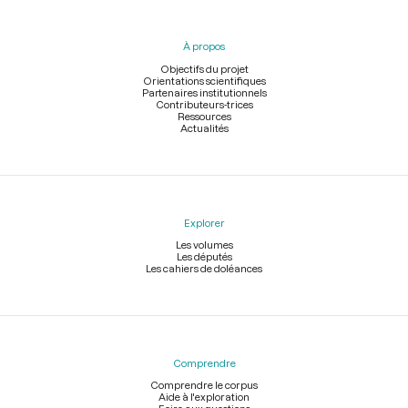
du
pied
À propos
de
page
Objectifs du projet
Orientations scientifiques
Partenaires institutionnels
Contributeurs-trices
Ressources
Actualités
Explorer
Les volumes
Les députés
Les cahiers de doléances
Comprendre
Comprendre le corpus
Aide à l'exploration