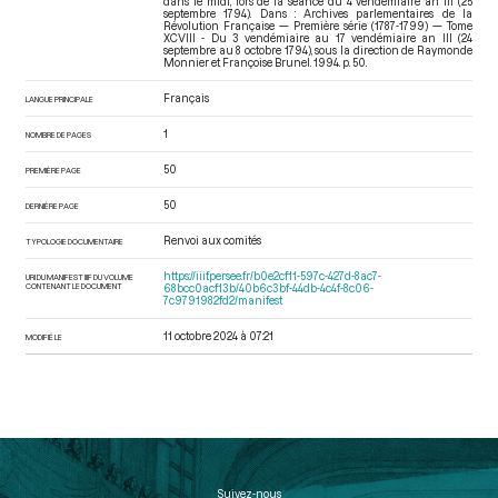
dans le midi, lors de la séance du 4 vendémiaire an III (25
septembre 1794). Dans : Archives parlementaires de la
Révolution Française — Première série (1787-1799) — Tome
XCVIII - Du 3 vendémiaire au 17 vendémiaire an III (24
septembre au 8 octobre 1794)
, sous la direction de Raymonde
Monnier et Françoise Brunel. 1994. p. 50.
Français
LANGUE PRINCIPALE
1
NOMBRE DE PAGES
50
PREMIÈRE PAGE
50
DERNIÈRE PAGE
Renvoi aux comités
TYPOLOGIE DOCUMENTAIRE
https://iiif.persee.fr/b0e2cf11-597c-427d-8ac7-
URI DU MANIFEST IIIF DU VOLUME
CONTENANT LE DOCUMENT
68bcc0acf13b/40b6c3bf-44db-4c4f-8c06-
7c9791982fd2/manifest
11 octobre 2024 à 07:21
MODIFIÉ LE
Suivez-nous