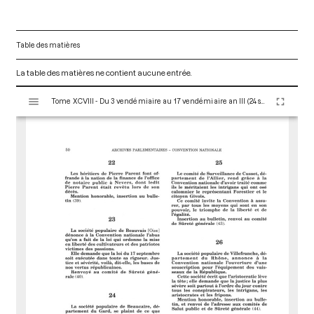
Table des matières
La table des matières ne contient aucune entrée.
V
Tome XCVIII - Du 3 vendémiaire au 17 vendémiaire an III (24 septembre au 8 octobre 1794)
i
s
u
a
l
i
s
e
u
r
M
i
r
a
d
o