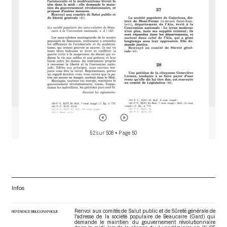
r
52 sur 508
• Page 50
Infos
Renvoi aux comités de Salut public et de Sûreté générale de
RÉFÉRENCE BIBLIOGRAPHIQUE
l'adresse de la société populaire de Beaucaire (Gard) qui
demande le maintien du gouvernement révolutionnaire