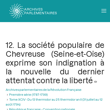
ARCHIVES
PARLEMENTAIRES
Fil
d'Ariane
12. La société populaire de
Chevreuse (Seine-et-Oise)
exprime son indignation à
la nouvelle du dernier
attentat contre la liberté
Archives parlementaires de la Révolution Française
Première série (1787-1799)
Tome XCIV - Du 13 thermidor au 25 thermidor an II (31 juillet au 12
août 1794)
République française - Convention nationale