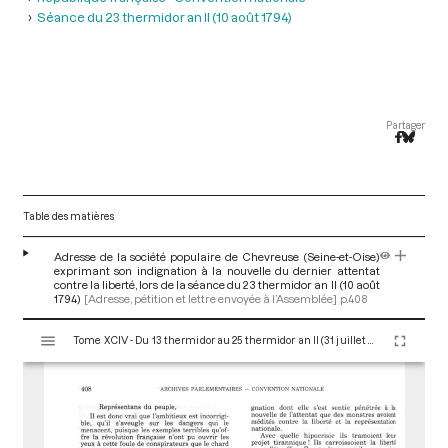
Séance du 23 thermidor an II (10 août 1794)
Partager
Table des matières
Adresse de la société populaire de Chevreuse (Seine-et-Oise)
exprimant son indignation à la nouvelle du dernier attentat
contre la liberté, lors de la séance du 23 thermidor an II (10 août
1794)
[Adresse, pétition et lettre envoyée à l’Assemblée]
p.408
V
Tome XCIV - Du 13 thermidor au 25 thermidor an II (31 juillet au 12 août 1794)
i
s
u
a
l
i