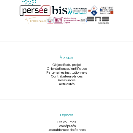
Menu
du
pied
À propos
de
page
Objectifs du projet
Orientations scientifiques
Partenaires institutionnels
Contributeurs-trices
Ressources
Actualités
Explorer
Les volumes
Les députés
Les cahiers de doléances