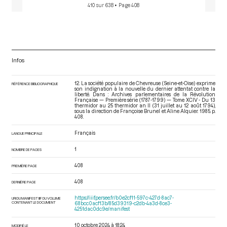
410 sur 638
• Page 408
Infos
12. La société populaire de Chevreuse (Seine-et-Oise) exprime
RÉFÉRENCE BIBLIOGRAPHIQUE
son indignation à la nouvelle du dernier attentat contre la
liberté. Dans : Archives parlementaires de la Révolution
Française — Première série (1787-1799) — Tome XCIV - Du 13
thermidor au 25 thermidor an II (31 juillet au 12 août 1794)
,
sous la direction de Françoise Brunel et Aline Alquier. 1985. p.
408.
Français
LANGUE PRINCIPALE
1
NOMBRE DE PAGES
408
PREMIÈRE PAGE
408
DERNIÈRE PAGE
https://iiif.persee.fr/b0e2cf11-597c-427d-8ac7-
URI DU MANIFEST IIIF DU VOLUME
CONTENANT LE DOCUMENT
68bcc0acf13b/85d39319-c2db-4a3d-8ce3-
4251dac0dc9e/manifest
10 octobre 2024 à 18:24
MODIFIÉ LE