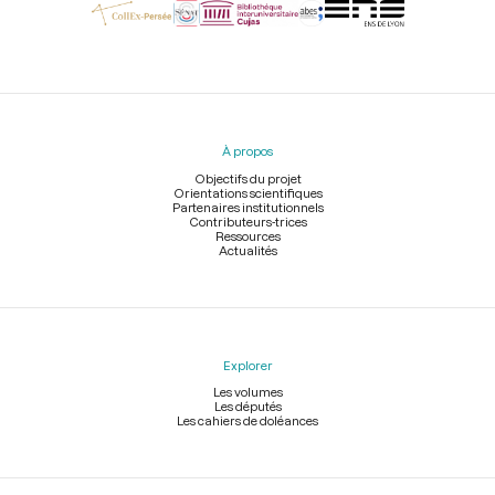
Menu
du
pied
À propos
de
page
Objectifs du projet
Orientations scientifiques
Partenaires institutionnels
Contributeurs-trices
Ressources
Actualités
Explorer
Les volumes
Les députés
Les cahiers de doléances