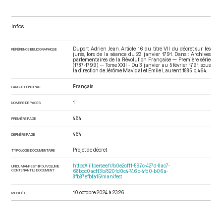
Infos
Duport Adrien Jean. Article 16 du titre VII du décret sur les
RÉFÉRENCE BIBLIOGRAPHIQUE
jurés, lors de la séance du 23 janvier 1791. Dans : Archives
parlementaires de la Révolution Française — Première série
(1787-1799) — Tome XXII - Du 3 janvier au 5 février 1791
, sous
la direction de Jérôme Mavidal et Emile Laurent. 1885. p. 464.
Français
LANGUE PRINCIPALE
1
NOMBRE DE PAGES
464
PREMIÈRE PAGE
464
DERNIÈRE PAGE
Projet de décret
TYPOLOGIE DOCUMENTAIRE
https://iiif.persee.fr/b0e2cf11-597c-427d-8ac7-
URI DU MANIFEST IIIF DU VOLUME
CONTENANT LE DOCUMENT
68bcc0acf13b/8201d0c4-746b-4fd0-b06a-
8fb87efbfa15/manifest
10 octobre 2024 à 23:26
MODIFIÉ LE