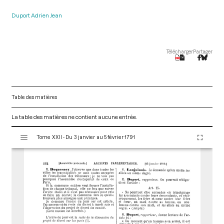
Duport Adrien Jean
Télécharger
Partager
Table des matières
La table des matières ne contient aucune entrée.
V
Tome XXII - Du 3 janvier au 5 février 1791
i
s
u
a
l
i
s
e
u