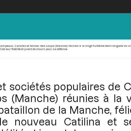
ampeaux, Carolles et Michel -des-Loups (Manche) réunies à la vingt-huitième demi-brigade du sixi
 de leur fidélité et jurent de mourir pour sa défense
t sociétés populaires de 
ps (Manche) réunies à la v
ataillon de la Manche, fél
e nouveau Catilina et s