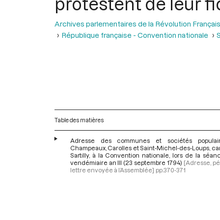
protestent de leur f
Archives parlementaires de la Révolution Françai
République française - Convention nationale
S
Table des matières
Adresse des communes et sociétés populai
Champeaux, Carolles et Saint-Michel-des-Loups, ca
Sartilly, à la Convention nationale, lors de la séa
vendémiaire an III (23 septembre 1794)
[Adresse, pét
lettre envoyée à l’Assemblée]
pp.370-371