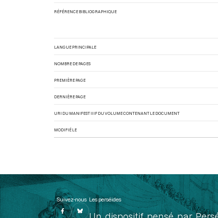
RÉFÉRENCE BIBLIOGRAPHIQUE
LANGUE PRINCIPALE
NOMBRE DE PAGES
PREMIÈRE PAGE
DERNIÈRE PAGE
URI DU MANIFEST IIIF DU VOLUME CONTENANT LE DOCUMENT
MODIFIÉ LE
Suivez-nous
Les perséides
Un dispositif pensé par Pers