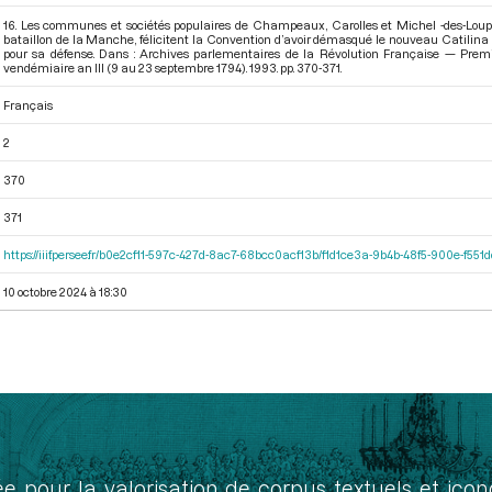
16. Les communes et sociétés populaires de Champeaux, Carolles et Michel -des-Lou
bataillon de la Manche, félicitent la Convention d’avoir démasqué le nouveau Catilina et 
pour sa défense. Dans : Archives parlementaires de la Révolution Française — Premi
vendémiaire an III (9 au 23 septembre 1794)
. 1993. pp. 370-371.
Français
2
370
371
https://iiif.persee.fr/b0e2cf11-597c-427d-8ac7-68bcc0acf13b/f1d1ce3a-9b4b-48f5-900e-f551
10 octobre 2024 à 18:30
ée pour la valorisation de corpus textuels et ic