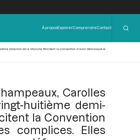
Rechercher
Menu
À propos
Explorer
Comprendre
Contact
de
l'en-
tête
ème bataillon de la Manche, félicitent la Convention d’avoir démasqué le
Champeaux, Carolles
ingt-huitième demi-
icitent la Convention
es complices. Elles