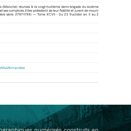
ps (Manche) réunies à la vingt-huitième demi-brigade du sixième
ses complices. Elles protestent de leur fidélité et jurent de mourir
ère série (1787-1799) — Tome XCVII - Du 23 fructidor an II au 2
dd5f44f8/manifest
onographiques numérisés construits en