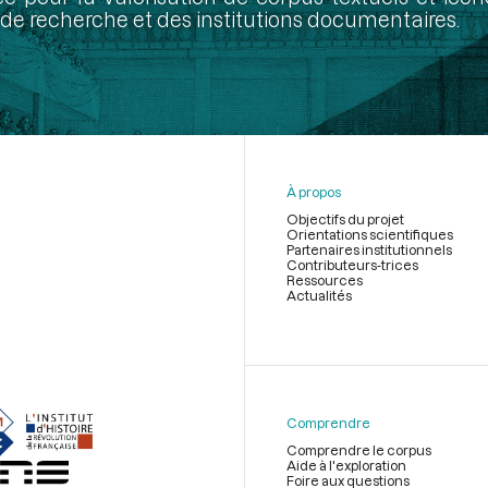
de recherche et des institutions documentaires.
À propos
Objectifs du projet
Orientations scientifiques
Partenaires institutionnels
Contributeurs-trices
Ressources
Actualités
Menu
du
pied
de
Comprendre
page
Comprendre le corpus
Aide à l'exploration
Foire aux questions