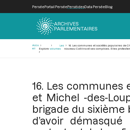
Persée
Portail Persée
Perséides
Data Persée
Blog
ARCHIVES
PARLEMENTAIRES
Fil
Accu
Les
16. Les communes et sociétés populaires de Ch
d'Ariane
eil
Explore
volumes
nouveau Catilina et ses complices. Elles protestent
r
16. Les communes e
et Michel -des-Lou
brigade du sixième b
d’avoir démasqué l