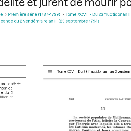
idélité et jurent de mourir 
se
Première série (1787-1799)
Tome XCVII - Du 23 fructidor an II
éance du 2 vendémiaire an III (23 septembre 1794)
V
Tome XCVII - Du 23 fructidor an II au 2 vendémi
i
s
res de
u
nton de
a
nce du 2
ition et
l
i
s
e
u
r