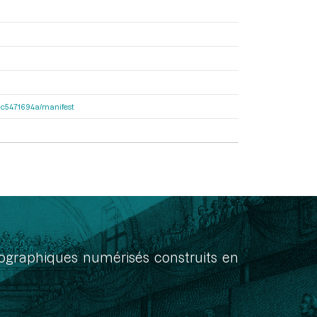
2dac5471694a/manifest
onographiques numérisés construits en