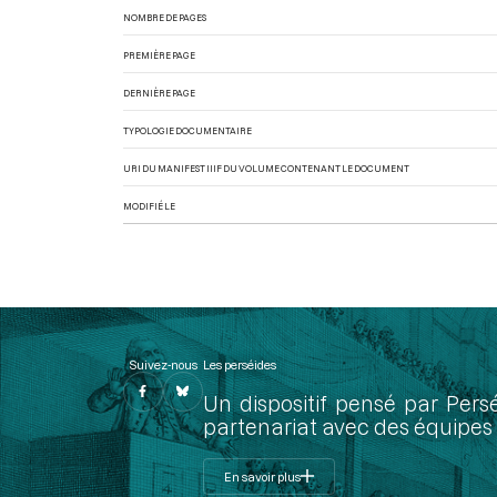
NOMBRE DE PAGES
PREMIÈRE PAGE
DERNIÈRE PAGE
TYPOLOGIE DOCUMENTAIRE
URI DU MANIFEST IIIF DU VOLUME CONTENANT LE DOCUMENT
MODIFIÉ LE
Suivez-nous
Les perséides
Un dispositif pensé par Pers
partenariat avec des équipes 
En savoir plus