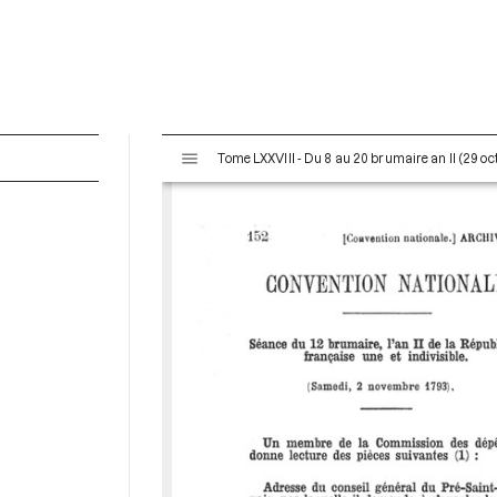
V
Tome LXXVIII - Du 8 au 20 brumaire an II (29 o
i
s
u
a
l
i
s
e
u
r
M
i
r
a
d