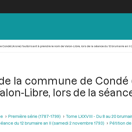
 Condé (Aisne) l'autorisant à prendre le nom de Valon-Libre, lors de la séance du 12 brumaire an II 
n de la commune de Condé (A
lon-Libre, lors de la séance
se
Première série (1787-1799)
Tome LXXVIII - Du 8 au 20 brumair
éance du 12 brumaire an II (samedi 2 novembre 1793)
Pétition d