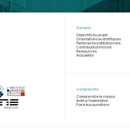
À propos
Objectifs du projet
Orientations scientifiques
Partenaires institutionnels
Contributeurs-trices
Ressources
Actualités
Menu
du
pied
de
Comprendre
page
Comprendre le corpus
Aide à l'exploration
Foire aux questions