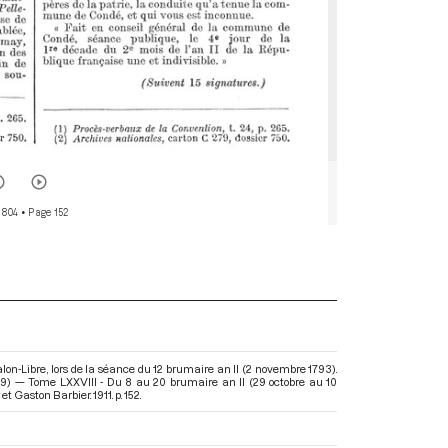
 804
• Page 152
on-Libre, lors de la séance du 12 brumaire an II (2 novembre 1793).
99) — Tome LXXVIII - Du 8 au 20 brumaire an II (29 octobre au 10
t Gaston Barbier. 1911. p. 152.