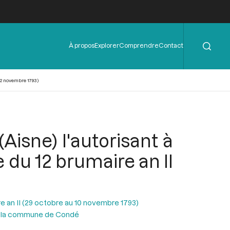
Rechercher
Menu
À propos
Explorer
Comprendre
Contact
de
l'en-
tête
(2 novembre 1793)
isne) l'autorisant à
 du 12 brumaire an II
e an II (29 octobre au 10 novembre 1793)
e la commune de Condé