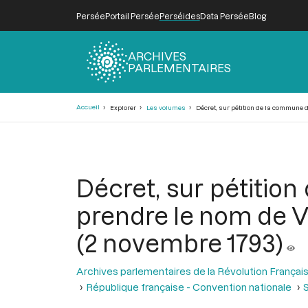
Persée
Portail Persée
Perséides
Data Persée
Blog
ARCHIVES
PARLEMENTAIRES
Fil
Accueil
Explorer
Les volumes
Décret, sur pétition de la commune de
d'Ariane
Décret, sur pétitio
prendre le nom de Va
(2 novembre 1793)
Archives parlementaires de la Révolution Françai
République française - Convention nationale
S