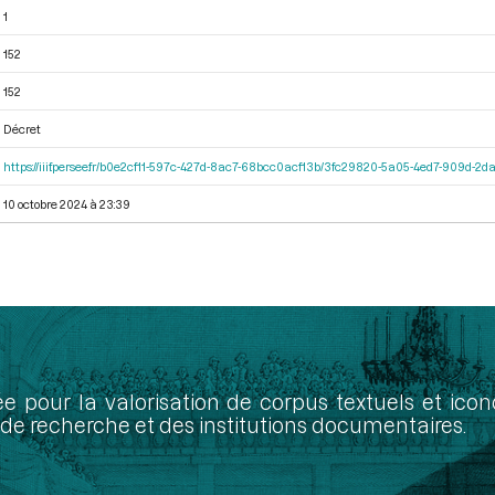
1
152
152
Décret
https://iiif.persee.fr/b0e2cf11-597c-427d-8ac7-68bcc0acf13b/3fc29820-5a05-4ed7-909d-
10 octobre 2024 à 23:39
ée pour la valorisation de corpus textuels et ic
de recherche et des institutions documentaires.