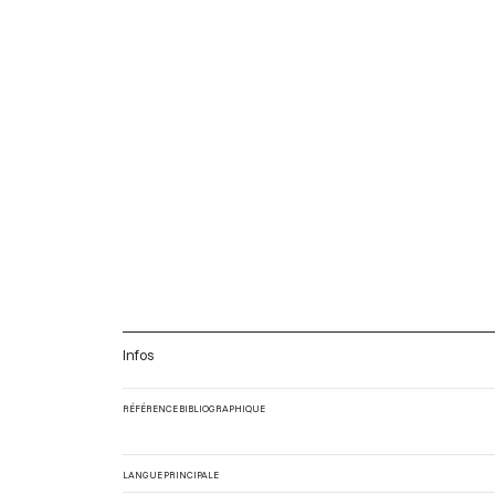
Infos
RÉFÉRENCE BIBLIOGRAPHIQUE
LANGUE PRINCIPALE