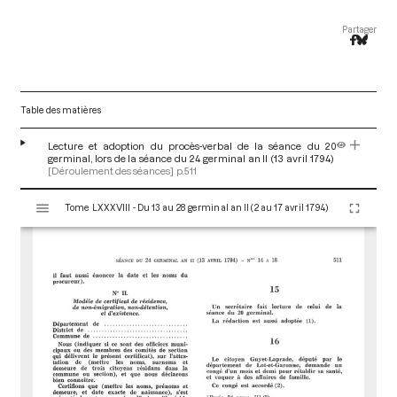
Partager
Table des matières
Lecture et adoption du procès-verbal de la séance du 20
germinal, lors de la séance du 24 germinal an II (13 avril 1794)
[Déroulement des séances]
p.511
V
Tome LXXXVIII - Du 13 au 28 germinal an II (2 au 17 avril 1794)
i
s
u
a
l
i
s
e
u
r
M