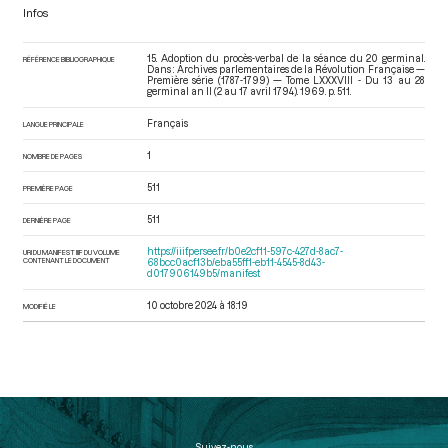
Infos
15. Adoption du procès-verbal de la séance du 20 germinal.
RÉFÉRENCE BIBLIOGRAPHIQUE
Dans : Archives parlementaires de la Révolution Française —
Première série (1787-1799) — Tome LXXXVIII - Du 13 au 28
germinal an II (2 au 17 avril 1794)
. 1969. p. 511.
Français
LANGUE PRINCIPALE
1
NOMBRE DE PAGES
511
PREMIÈRE PAGE
511
DERNIÈRE PAGE
https://iiif.persee.fr/b0e2cf11-597c-427d-8ac7-
URI DU MANIFEST IIIF DU VOLUME
CONTENANT LE DOCUMENT
68bcc0acf13b/eba55ff1-eb11-4545-8d43-
d017906149b5/manifest
10 octobre 2024 à 18:19
MODIFIÉ LE
Suivez-nous