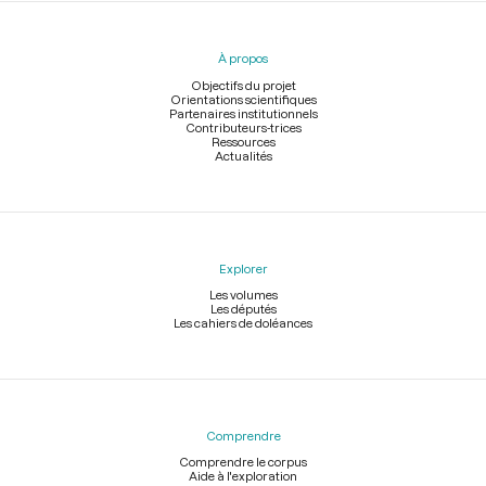
Menu
du
pied
À propos
de
page
Objectifs du projet
Orientations scientifiques
Partenaires institutionnels
Contributeurs-trices
Ressources
Actualités
Explorer
Les volumes
Les députés
Les cahiers de doléances
Comprendre
Comprendre le corpus
Aide à l'exploration