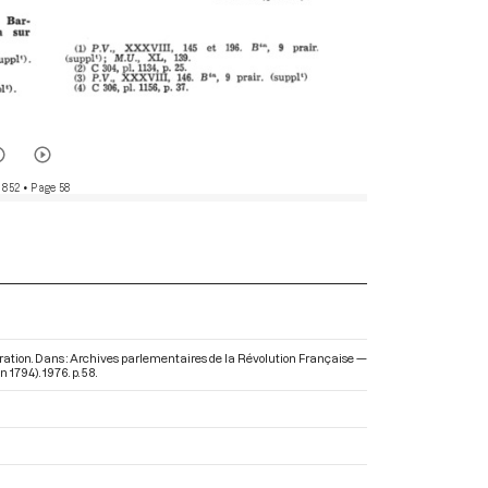
 852
• Page 58
piration. Dans : Archives parlementaires de la Révolution Française —
in 1794)
. 1976. p. 58.