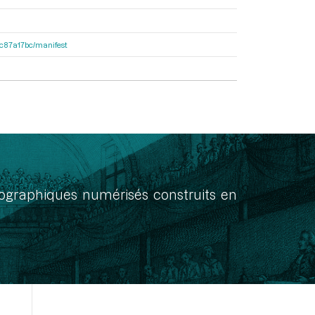
0dc87a17bc/manifest
onographiques numérisés construits en