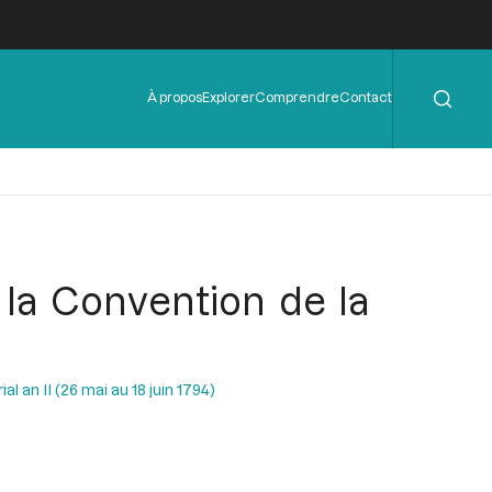
Rechercher
Menu
À propos
Explorer
Comprendre
Contact
de
l'en-
tête
e la Convention de la
al an II (26 mai au 18 juin 1794)