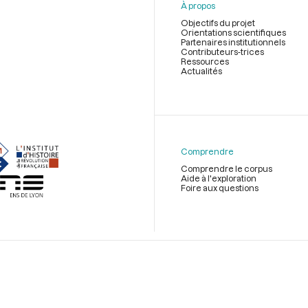
À propos
Objectifs du projet
Orientations scientifiques
Partenaires institutionnels
Contributeurs-trices
Ressources
Actualités
Menu
du
pied
de
Comprendre
page
Comprendre le corpus
Aide à l'exploration
Foire aux questions