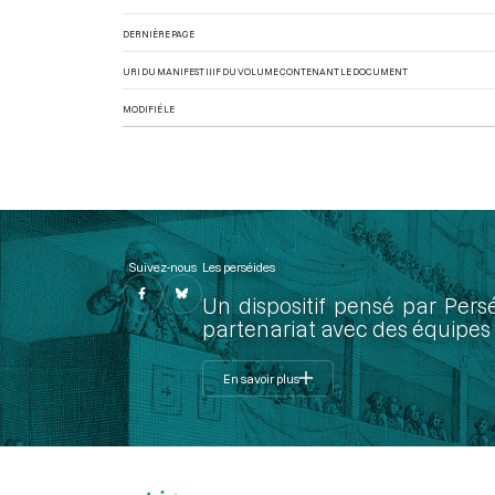
DERNIÈRE PAGE
URI DU MANIFEST IIIF DU VOLUME CONTENANT LE DOCUMENT
MODIFIÉ LE
Suivez-nous
Les perséides
Un dispositif pensé par Pers
partenariat avec des équipes 
En savoir plus