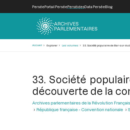
Persée
Portail Persée
Perséides
Data Persée
Blog
ARCHIVES
PARLEMENTAIRES
Fil
Accueil
Explorer
Les volumes
33. Société populaire de Bar-sur-Aube
d'Ariane
33. Société populair
découverte de la co
Archives parlementaires de la Révolution Françai
République française - Convention nationale
S