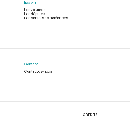
Explorer
Les volumes
Les députés
Les cahiers de doléances
Contact
Contactez-nous
CRÉDITS