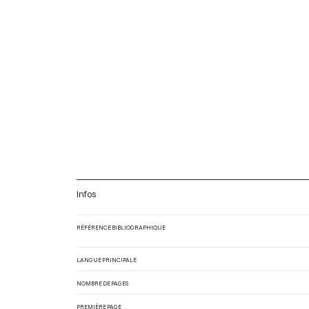
Infos
RÉFÉRENCE BIBLIOGRAPHIQUE
LANGUE PRINCIPALE
NOMBRE DE PAGES
PREMIÈRE PAGE