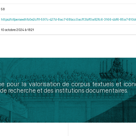
58
https://iiif.persee.fr/b0e2cf11-597c-427d-8ac7-68bcc0acf13b/f0a82fc6-3166-4bf6-85a7-81
10 octobre 2024 à 18:21
ée pour la valorisation de corpus textuels et ic
de recherche et des institutions documentaires.