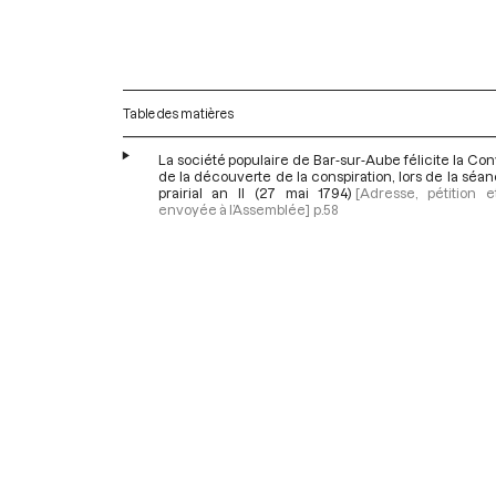
Table des matières
La société populaire de Bar-sur-Aube félicite la Co
de la découverte de la conspiration, lors de la séa
prairial an II (27 mai 1794)
[Adresse, pétition e
envoyée à l’Assemblée]
p.58