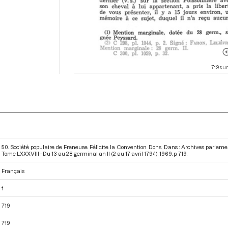
719 sur
50. Société populaire de Freneuse. Félicite la Convention. Dons. Dans : Archives parlem
Tome LXXXVIII - Du 13 au 28 germinal an II (2 au 17 avril 1794)
. 1969. p. 719.
Français
1
719
719