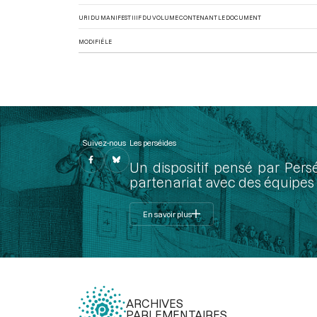
URI DU MANIFEST IIIF DU VOLUME CONTENANT LE DOCUMENT
MODIFIÉ LE
Suivez-nous
Les perséides
Un dispositif pensé par Pers
partenariat avec des équipes 
En savoir plus
ARCHIVES
PARLEMENTAIRES