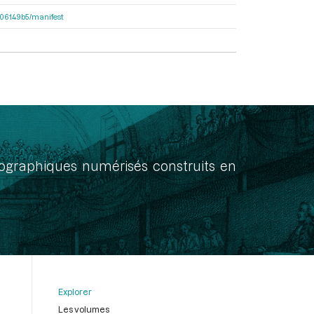
7906149b5/manifest
onographiques numérisés construits en
Explorer
Les volumes