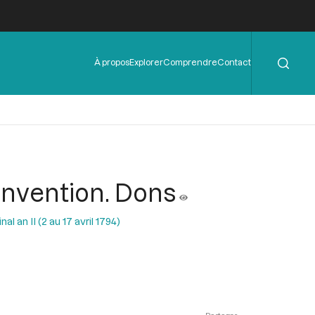
Rechercher
Menu
À propos
Explorer
Comprendre
Contact
de
l'en-
tête
Convention. Dons
l an II (2 au 17 avril 1794)