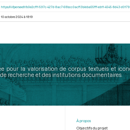
https://iiif.persee.fr/b0e2cf11-597c-427d-8ac7-68bcc0acf13b/eba55ff1-eb11-4545-8d43-d01
10 octobre 2024 à 18:19
ée pour la valorisation de corpus textuels et ic
de recherche et des institutions documentaires.
À propos
Objectifs du projet