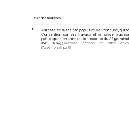
Table des matières
Adresse de la société populaire de Freneuse, qui fél
Convention sur ses travaux et annonce plusieu
patriotiques, en annexe de la séance du 28 germinal a
avril 1794)
[Adresse, pétition et lettre en
l’Assemblée]
p.719