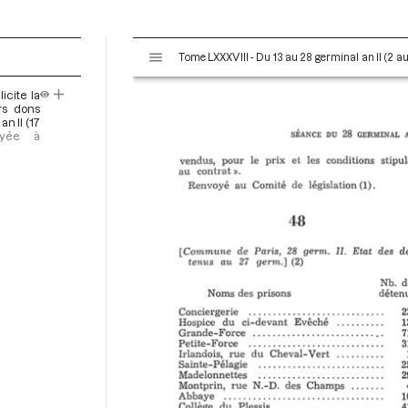
V
Tome LXXXVIII - Du 13 au 28 germinal an II (2 au 
i
s
icite la
u
rs dons
a
n II (17
voyée à
l
i
s
e
u
r
M
i
r
a
d
o
r