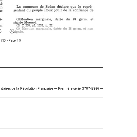
 790
• Page 719
entaires de la Révolution Française — Première série (1787-1799) —