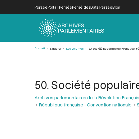
Persée
Portail Persée
Perséides
Data Persée
Blog
ARCHIVES
PARLEMENTAIRES
Fil
Accueil
Explorer
Les volumes
50. Société populaire de Freneuse. Fé
d'Ariane
50. Société populair
Archives parlementaires de la Révolution Françai
République française - Convention nationale
S