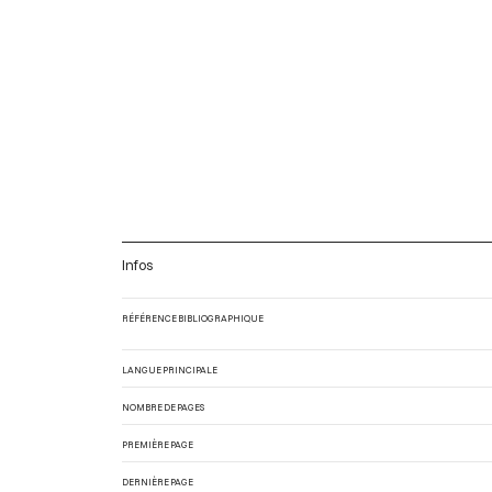
Infos
RÉFÉRENCE BIBLIOGRAPHIQUE
LANGUE PRINCIPALE
NOMBRE DE PAGES
PREMIÈRE PAGE
DERNIÈRE PAGE