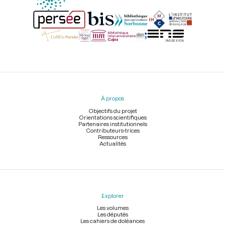
Menu
du
pied
À propos
de
page
Objectifs du projet
Orientations scientifiques
Partenaires institutionnels
Contributeurs-trices
Ressources
Actualités
Explorer
Les volumes
Les députés
Les cahiers de doléances