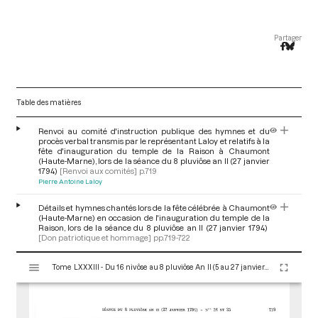
Partager
Table des matières
Renvoi au comité d'instruction publique des hymnes et du
procès verbal transmis par le représentant Laloy et relatifs à la
fête d'inauguration du temple de la Raison à Chaumont
(Haute-Marne), lors de la séance du 8 pluviôse an II (27 janvier
1794)
[Renvoi aux comités]
p.719
Pierre Antoine Laloy
Détails et hymnes chantés lors de la fête célébrée à Chaumont
(Haute-Marne) en occasion de l'inauguration du temple de la
Raison, lors de la séance du 8 pluviôse an II (27 janvier 1794)
[Don patriotique et hommage]
pp.719-722
V
Tome LXXXIII - Du 16 nivôse au 8 pluviôse An II (5 au 27 janvier 1794)
i
s
u
a