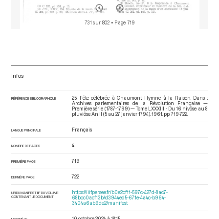
731 sur 802
• Page 719
Infos
25. Fête célébrée à Chaumont. Hymne à la Raison. Dans :
RÉFÉRENCE BIBLIOGRAPHIQUE
Archives parlementaires de la Révolution Française —
Première série (1787-1799) — Tome LXXXIII - Du 16 nivôse au 8
pluviôse An II (5 au 27 janvier 1794)
. 1961. pp. 719-722.
Français
LANGUE PRINCIPALE
4
NOMBRE DE PAGES
719
PREMIÈRE PAGE
722
DERNIÈRE PAGE
https://iiif.persee.fr/b0e2cf11-597c-427d-8ac7-
URI DU MANIFEST IIIF DU VOLUME
CONTENANT LE DOCUMENT
68bcc0acf13b/d3944ed5-671e-4a4c-b964-
3404a6ab9de2/manifest
10 octobre 2024 à 18:15
MODIFIÉ LE