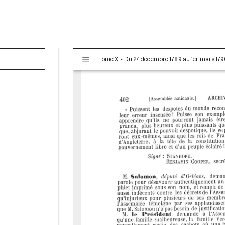
V
Tome XI - Du 24 décembre 1789 au 1er mars 179
i
s
u
a
l
i
s
e
u
r
M
i
r
a
d
o