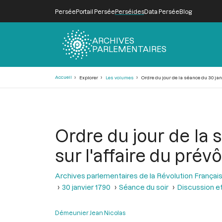
Persée
Portail Persée
Perséides
Data Persée
Blog
ARCHIVES
PARLEMENTAIRES
Fil
Accueil
Explorer
Les volumes
Ordre du jour de la séance du 30 janv
d'Ariane
Ordre du jour de la s
sur l'affaire du prév
Archives parlementaires de la Révolution Françai
30 janvier 1790
Séance du soir
Discussion et
Démeunier Jean Nicolas