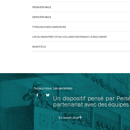
PREMIÈRE PAGE
DERNIÈRE PAGE
TYPOLOGIE DOCUMENTAIRE
URI DU MANIFEST IIIF DU VOLUME CONTENANT LE DOCUMENT
MODIFIÉ LE
Suivez-nous
Les perséides
Un dispositif pensé par Pers
partenariat avec des équipes 
En savoir plus