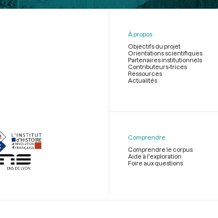
À propos
Objectifs du projet
Orientations scientifiques
Partenaires institutionnels
Contributeurs-trices
Ressources
Actualités
Menu
du
pied
de
Comprendre
page
Comprendre le corpus
Aide à l'exploration
Foire aux questions