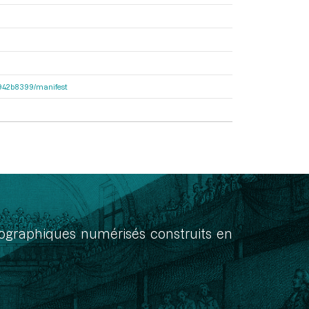
6b942b8399/manifest
onographiques numérisés construits en