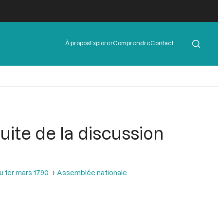
Rechercher
Menu
À propos
Explorer
Comprendre
Contact
de
l'en-
tête
suite de la discussion
u 1er mars 1790
Assemblée nationale