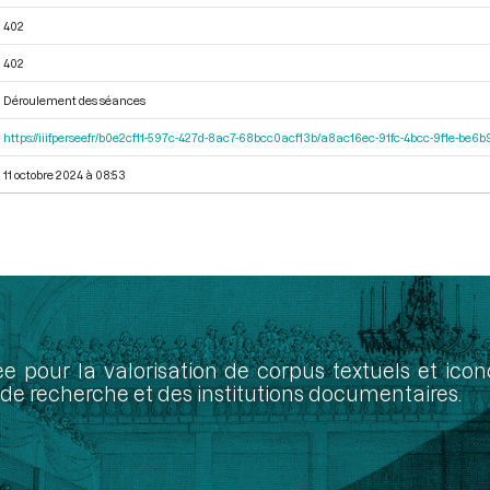
402
402
Déroulement des séances
https://iiif.persee.fr/b0e2cf11-597c-427d-8ac7-68bcc0acf13b/a8ac16ec-91fc-4bcc-9f1e-be
11 octobre 2024 à 08:53
ée pour la valorisation de corpus textuels et ic
de recherche et des institutions documentaires.