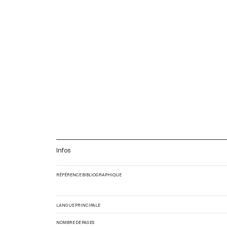
Infos
RÉFÉRENCE BIBLIOGRAPHIQUE
LANGUE PRINCIPALE
NOMBRE DE PAGES