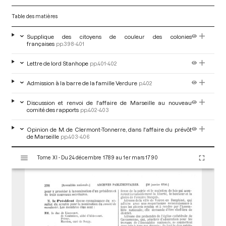
Table des matières
Supplique des citoyens de couleur des colonies
françaises
pp.398-401
Lettre de lord Stanhope
pp.401-402
Admission à la barre de la famille Verdure
p.402
Discussion et renvoi de l'affaire de Marseille au nouveau
comité des rapports
pp.402-403
Opinion de M. de Clermont-Tonnerre, dans l'affaire du prévôt
de Marseille
pp.403-406
V
Tome XI - Du 24 décembre 1789 au 1er mars 1790
i
s
u
a
l
i
s