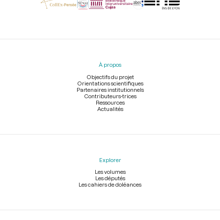
Menu
du
pied
À propos
de
page
Objectifs du projet
Orientations scientifiques
Partenaires institutionnels
Contributeurs-trices
Ressources
Actualités
Explorer
Les volumes
Les députés
Les cahiers de doléances