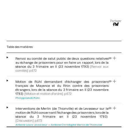
Partager
Table des matières
Renvoi au comité de salut public de deux questions relatives
au échange de prisonniers pour en faire un rapport, lors de la
séance du 3 frimaire an II (23 novembre 1793)
[Renvoi aux
comités]
p.672
Motion de Rühl demandant d'échanger des prisonniers
français de Mayence et du Rhin contre des prisonniers
étrangers, lors de la séance du 3 frimaire an II (23 novembre
1793)
[Motion et motion d'ordre]
p.672
Philipp Jakob Rühl
Interventions de Merlin (de Thionville) et de Levasseur sur la
motion de Rühl concernant l'échange des prisonniers, lors de la
séance du 3 frimaire an II (23 novembre 1793)
[Discussion]
p.672
Antoine Louis Levasseur
Antoine Christophe Merlin de Thionville