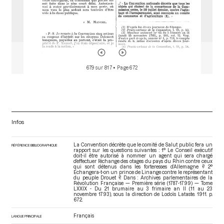
679 sur 817
• Page 672
Infos
La Convention décrète que le comité de Salut public fera un
RÉFÉRENCE BIBLIOGRAPHIQUE
rapport sur les questions suivantes : 1° Le Conseil exécutif
doit-il être autorisé à nommer un agent qui sera chargé
d’effectuer l’échange des otages du pays du Rhin contre ceux
qui sont détenus dans les forteresses d’Allemagne ? 2°
Echangera-t-on un prince de Linange contre le représentant
du peuple Drouet ?. Dans : Archives parlementaires de la
Révolution Française — Première série (1787-1799) — Tome
LXXIX - Du 21 brumaire au 3 frimaire an II (11 au 23
novembre 1793)
, sous la direction de Lodoïs Lataste. 1911. p.
672.
Français
LANGUE PRINCIPALE