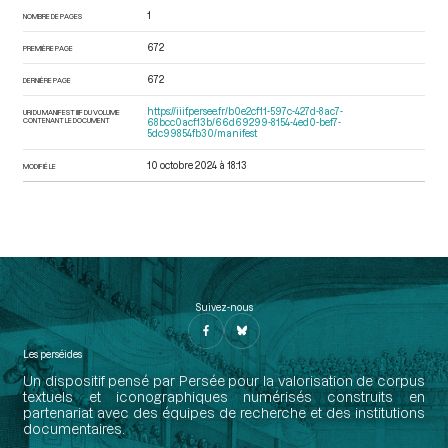
1
NOMBRE DE PAGES
672
PREMIÈRE PAGE
672
DERNIÈRE PAGE
https://iiif.persee.fr/b0e2cf11-597c-427d-8ac7-
URI DU MANIFEST IIIF DU VOLUME
CONTENANT LE DOCUMENT
68bcc0acf13b/66d69299-8154-4ed0-bef7-
5dc99854fb30/manifest
10 octobre 2024 à 18:13
MODIFIÉ LE
Suivez-nous
Les perséides
Un dispositif pensé par Persée pour la valorisation de corpus
textuels et iconographiques numérisés construits en
partenariat avec des équipes de recherche et des institutions
documentaires.