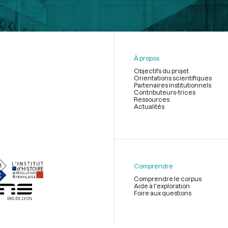
À propos
Objectifs du projet
Orientations scientifiques
Partenaires institutionnels
Contributeurs-trices
Ressources
Actualités
Menu
du
pied
de
Comprendre
page
Comprendre le corpus
Aide à l'exploration
Foire aux questions