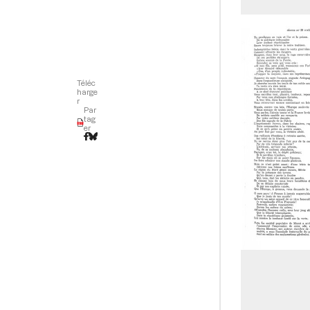
o
r
Téléc
harge
r
Par
tag
er