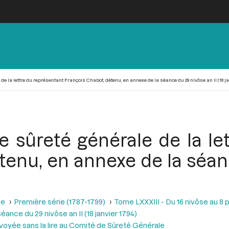
e la lettre du représentant François Chabot, détenu, en annexe de la séance du 29 nivôse an II (18 ja
 sûreté générale de la le
tenu, en annexe de la séanc
se
Première série (1787-1799)
Tome LXXXIII - Du 16 nivôse au 8 pl
éance du 29 nivôse an II (18 janvier 1794)
voyée sans la lire au Comité de Sûreté Générale