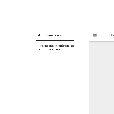
V
Table des matières
i
s
La table des matières ne
u
contient aucune entrée.
a
l
i
s
e
u
r
M
i
r
a
d