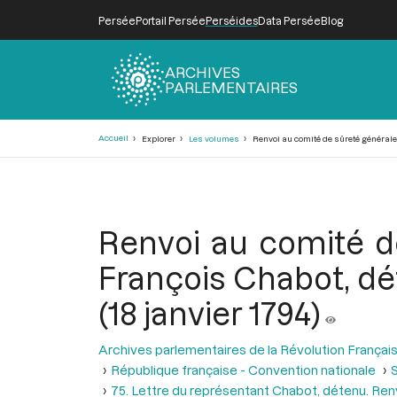
Persée
Portail Persée
Perséides
Data Persée
Blog
ARCHIVES
PARLEMENTAIRES
Fil
Accueil
Explorer
Les volumes
Renvoi au comité de sûreté générale d
d'Ariane
Renvoi au comité de
François Chabot, dé
(18 janvier 1794)
Archives parlementaires de la Révolution Françai
République française - Convention nationale
S
75. Lettre du représentant Chabot, détenu. Ren