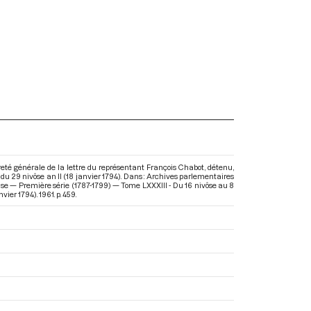
eté générale de la lettre du représentant François Chabot, détenu,
u 29 nivôse an II (18 janvier 1794). Dans : Archives parlementaires
ise — Première série (1787-1799) — Tome LXXXIII - Du 16 nivôse au 8
anvier 1794)
. 1961. p. 459.