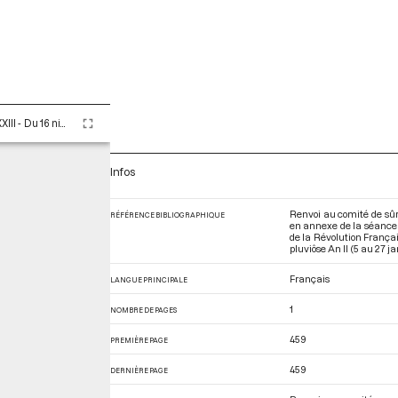
Tome LXXXIII - Du 16 nivôse au 8 pluviôse An II (5 au 27 janvier 1794)
Infos
Renvoi au comité de sûr
RÉFÉRENCE BIBLIOGRAPHIQUE
en annexe de la séance d
de la Révolution França
pluviôse An II (5 au 27 j
Français
LANGUE PRINCIPALE
1
NOMBRE DE PAGES
459
PREMIÈRE PAGE
459
DERNIÈRE PAGE