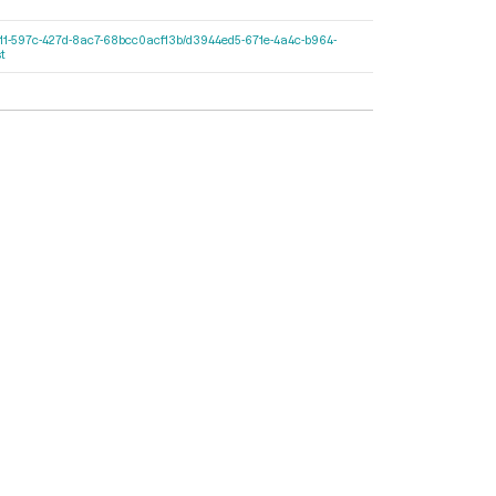
0e2cf11-597c-427d-8ac7-68bcc0acf13b/d3944ed5-671e-4a4c-b964-
t