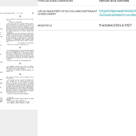
Renvoi aux comités
TYPOLOGIE DOCUMENTAIRE
https://iiif.persee.fr/b
URI DU MANIFEST IIIF DU VOLUME CONTENANT
LE DOCUMENT
3404a6ab9de2/manifes
11 octobre 2024 à 01:27
MODIFIÉ LE