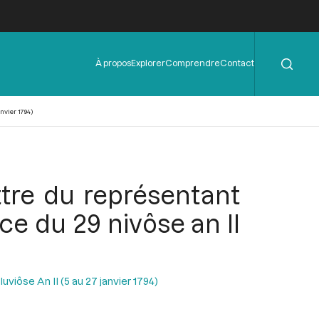
Rechercher
Menu
À propos
Explorer
Comprendre
Contact
de
l'en-
tête
nvier 1794)
ttre du représentant
e du 29 nivôse an II
uviôse An II (5 au 27 janvier 1794)