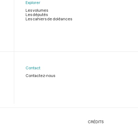
Explorer
Les volumes
Les députés
Les cahiers de doléances
Contact
Contactez-nous
CRÉDITS