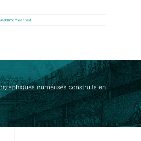
3d949d61fc7/manifest
onographiques numérisés construits en