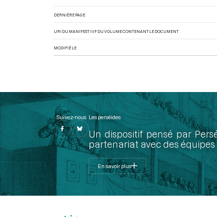
DERNIÈRE PAGE
URI DU MANIFEST IIIF DU VOLUME CONTENANT LE DOCUMENT
MODIFIÉ LE
Suivez-nous
Les perséides
Un dispositif pensé par Pers
partenariat avec des équipes 
En savoir plus