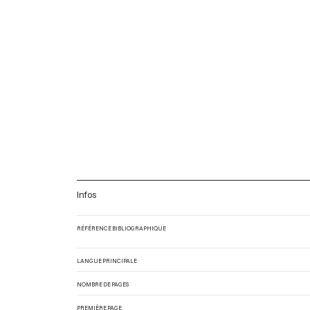
Infos
RÉFÉRENCE BIBLIOGRAPHIQUE
LANGUE PRINCIPALE
NOMBRE DE PAGES
PREMIÈRE PAGE