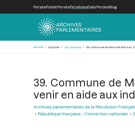
Persée
Portail Persée
Perséides
Data Persée
Blog
ARCHIVES
PARLEMENTAIRES
Fil
Accueil
Explorer
Les volumes
39. Commune de Mont-de-Marsan. Espr
d'Ariane
39. Commune de Mon
venir en aide aux in
Archives parlementaires de la Révolution Françai
République française - Convention nationale
S