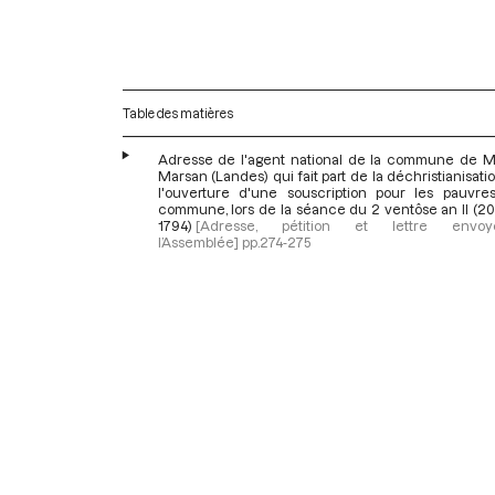
Table des matières
Adresse de l'agent national de la commune de M
Marsan (Landes) qui fait part de la déchristianisati
l'ouverture d'une souscription pour les pauvre
commune, lors de la séance du 2 ventôse an II (20
1794)
[Adresse, pétition et lettre env
l’Assemblée]
pp.274-275