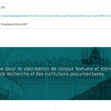
275
https://iiif.persee.fr/b0e2cf11-597c-427d-8ac7-68bcc0acf13b/ba94b825-e3c0-4e21-8f82-3
10 octobre 2024 à 18:17
ée pour la valorisation de corpus textuels et ic
de recherche et des institutions documentaires.