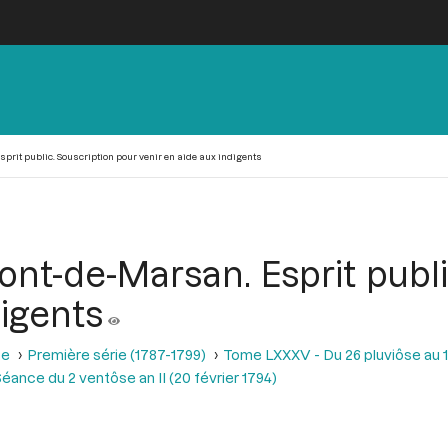
it public. Souscription pour venir en aide aux indigents
t-de-Marsan. Esprit public
digents
se
Première série (1787-1799)
Tome LXXXV - Du 26 pluviôse au 12 
éance du 2 ventôse an II (20 février 1794)