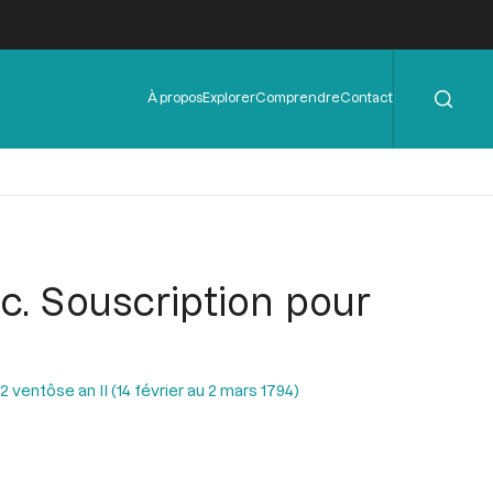
Rechercher
Menu
À propos
Explorer
Comprendre
Contact
de
l'en-
tête
. Souscription pour
ventôse an II (14 février au 2 mars 1794)