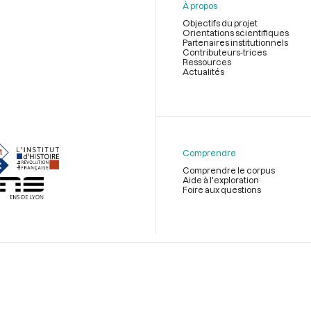
À propos
Objectifs du projet
Orientations scientifiques
Partenaires institutionnels
Contributeurs-trices
Ressources
Actualités
Menu
du
pied
de
Comprendre
page
Comprendre le corpus
Aide à l'exploration
Foire aux questions