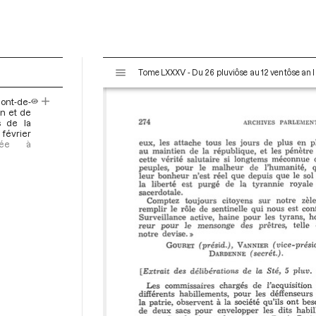
V
Tome LXXXV - Du 26 pluviôse au 12 ventôse an II
i
s
ont-de-
u
on et de
a
s de la
 février
l
oyée à
i
s
e
u
r
M
i
r
a
d
o