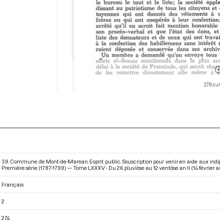
276 sur
39. Commune de Mont-de-Marsan. Esprit public. Souscription pour venir en aide aux indi
Première série (1787-1799) — Tome LXXXV - Du 26 pluviôse au 12 ventôse an II (14 février 
Français
2
274