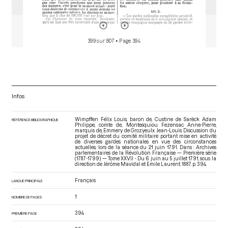
399 sur 807
• Page 394
Infos
Wimpffen Félix Louis, baron de, Custine de Sarëck Adam
RÉFÉRENCE BIBLIOGRAPHIQUE
Philippe, comte de, Montesquiou Fezensac Anne-Pierre,
marquis de, Emmery de Grozyeulx Jean-Louis. Discussion du
projet de décret du comité militaire portant mise en activité
de diverses gardes nationales en vue des circonstances
actuelles, lors de la séance du 21 juin 1791. Dans : Archives
parlementaires de la Révolution Française — Première série
(1787-1799) — Tome XXVII - Du 6 juin au 5 juillet 1791
, sous la
direction de Jérôme Mavidal et Emile Laurent. 1887. p. 394.
Français
LANGUE PRINCIPALE
1
NOMBRE DE PAGES
394
PREMIÈRE PAGE