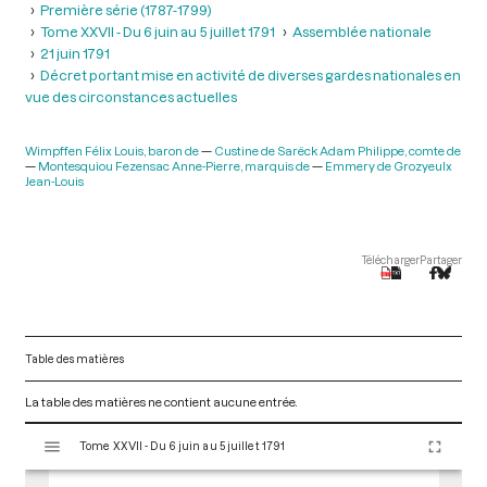
Première série (1787-1799)
Tome XXVII - Du 6 juin au 5 juillet 1791
Assemblée nationale
21 juin 1791
Décret portant mise en activité de diverses gardes nationales en
vue des circonstances actuelles
Wimpffen Félix Louis, baron de
Custine de Sarëck Adam Philippe, comte de
Montesquiou Fezensac Anne-Pierre, marquis de
Emmery de Grozyeulx
Jean-Louis
Télécharger
Partager
Table des matières
La table des matières ne contient aucune entrée.
V
Tome XXVII - Du 6 juin au 5 juillet 1791
i
s