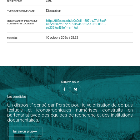
394
DERNIÈRE PAGE
Discussion
TYPOLOGIE DOCUMENTAIRE
https://iiif.persee.fr/b0e2cf11-597c-427d-8ac7-
URI DU MANIFEST IIIF DU VOLUME
CONTENANT LE DOCUMENT
68bcc0acf13b/1b623e4b-839e-4959-8835-
ea232fea178e/manifest
10 octobre 2024 à 23:32
MODIFIÉ LE
Suivez-nous
Les perséides
Un dispositif pensé par Persée pour la valorisation de corpus
textuels et iconographiques numérisés construits en
partenariat avec des équipes de recherche et des institutions
documentaires.
En savoir plus