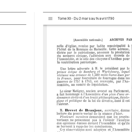
V
Tome XII - Du 2 mars au 14 avril 1790
i
s
u
a
l
i
s
e
u
r
M
i
r
a
d
o
r