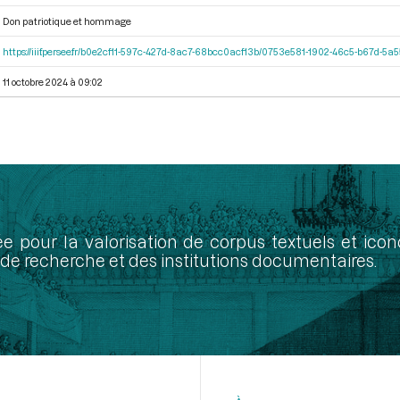
Don patriotique et hommage
https://iiif.persee.fr/b0e2cf11-597c-427d-8ac7-68bcc0acf13b/0753e581-1902-46c5-b67d-5
11 octobre 2024 à 09:02
ée pour la valorisation de corpus textuels et ic
de recherche et des institutions documentaires.