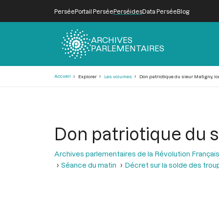
Persée
Portail Persée
Perséides
Data Persée
Blog
ARCHIVES
PARLEMENTAIRES
Fil
Accueil
Explorer
Les volumes
Don patriotique du sieur Matigny, lor
d'Ariane
Don patriotique du si
Archives parlementaires de la Révolution Françai
Séance du matin
Décret sur la solde des trou