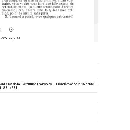
 792
• Page 581
ementaires de la Révolution Française — Première série (1787-1799) —
1881. p. 581.