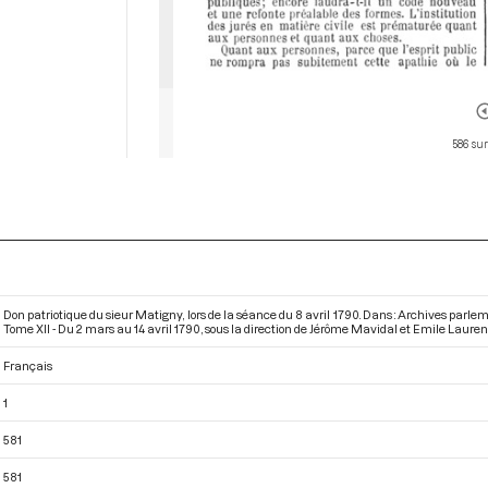
586 sur
Don patriotique du sieur Matigny, lors de la séance du 8 avril 1790. Dans : Archives parl
Tome XII - Du 2 mars au 14 avril 1790
, sous la direction de Jérôme Mavidal et Emile Laurent. 
Français
1
581
581