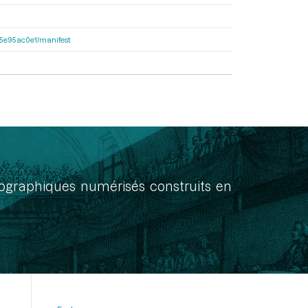
a55e95ac0e1/manifest
onographiques numérisés construits en