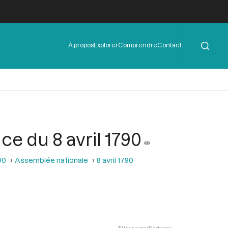
Rechercher
Menu
À propos
Explorer
Comprendre
Contact
de
l'en-
tête
ce du 8 avril 1790
90
Assemblée nationale
8 avril 1790