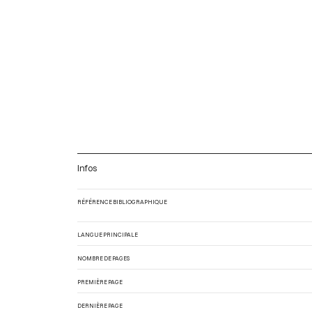
Infos
RÉFÉRENCE BIBLIOGRAPHIQUE
LANGUE PRINCIPALE
NOMBRE DE PAGES
PREMIÈRE PAGE
DERNIÈRE PAGE