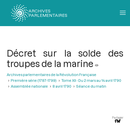
ARCHIVES
PARLEMENTAIRES
Fil
d'Ariane
Décret sur la solde des
troupes de la marine
Archives parlementaires de la Révolution Française
Première série (1787-1799)
Tome XII - Du 2 mars au 14 avril 1790
Assemblée nationale
8 avril 1790
Séance du matin
Partager