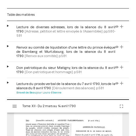
Table des matières
Lecture de diverses adresses, lors de la séance du 8 avril
1790
[Adresse, pétition et lettre envoyée à l’Assemblée]
pp.580-
581
Renvoi au comité de liquidation d'une lettre du prince évèque
de Bamberg et Wurtzbourg, lors de la séance du 8 avril
1790
[Renvoi aux comités]
p.581
Don patriotique du sieur Matigny, lors de la séance du 8 avril
1790
[Don patriotique et hommage]
p.581
Lecture du procès verbal de la séance du 7 avril 1790, lors de la
séance du 8 avril 1790
[Déroulement des séances]
p.581
Brevet de Beaujour Louis-Etienne
V
Remarque pour que dans les procès verbaux ne figurent
Tome XII - Du 2 mars au 14 avril 1790
i
désormais que les conclusions, lors de la séance du 8 avril
1790
[Déroulement des séances]
p.581
s
u
Décret relatif à l'augmentation du solde des militaires, lors de
a
la séance du 8 avril 1790
[Décret]
p.581
l
Vaudreuil Louis Philippe de Rigaud, marquis de