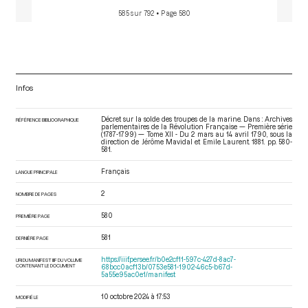
585 sur 792
• Page 580
Infos
Décret sur la solde des troupes de la marine. Dans : Archives
RÉFÉRENCE BIBLIOGRAPHIQUE
parlementaires de la Révolution Française — Première série
(1787-1799) — Tome XII - Du 2 mars au 14 avril 1790
, sous la
direction de Jérôme Mavidal et Emile Laurent. 1881. pp. 580-
581.
Français
LANGUE PRINCIPALE
2
NOMBRE DE PAGES
580
PREMIÈRE PAGE
581
DERNIÈRE PAGE
https://iiif.persee.fr/b0e2cf11-597c-427d-8ac7-
URI DU MANIFEST IIIF DU VOLUME
CONTENANT LE DOCUMENT
68bcc0acf13b/0753e581-1902-46c5-b67d-
5a55e95ac0e1/manifest
10 octobre 2024 à 17:53
MODIFIÉ LE