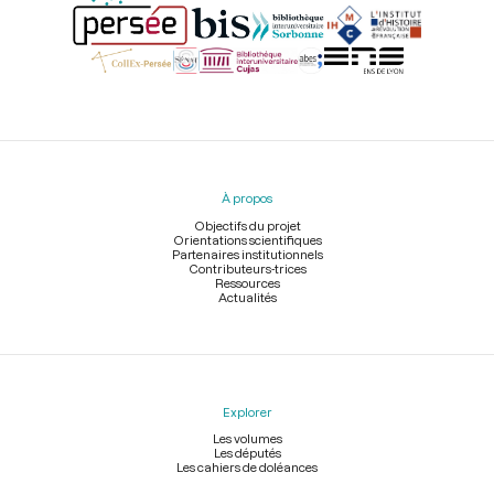
Menu
du
pied
À propos
de
page
Objectifs du projet
Orientations scientifiques
Partenaires institutionnels
Contributeurs-trices
Ressources
Actualités
Explorer
Les volumes
Les députés
Les cahiers de doléances