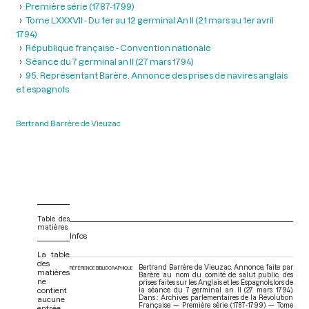
Première série (1787-1799)
Tome LXXXVII - Du 1er au 12 germinal An II (21 mars au 1er avril
1794)
République française - Convention nationale
Séance du 7 germinal an II (27 mars 1794)
95. Représentant Barère. Annonce des prises de navires anglais
et espagnols
Bertrand Barrère de Vieuzac
Table des
matières
Infos
La table
des
Bertrand Barrère de Vieuzac. Annonce, faite par
RÉFÉRENCE BIBLIOGRAPHIQUE
matières
Barère au nom du comité de salut public, des
ne
prises faites sur les Anglais et les Espagnols,lors de
contient
la séance du 7 germinal an II (27 mars 1794).
Dans : Archives parlementaires de la Révolution
aucune
Française — Première série (1787-1799) — Tome
entrée.