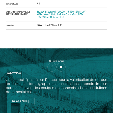
418
DERNIÈRE PAGE
https://iiif.persee.fr/b0e2cf11-597c-427d-8ac7-
URI DU MANIFEST IIIF DU VOLUME
CONTENANT LE DOCUMENT
68bcc0acf13b/fdf849fc-c614-4e7a-b977-
c97697ce511c/manifest
10 octobre 2024 à 18:15
MODIFIÉ LE
Suivez-nous
Les perséides
Un dispositif pensé par Persée pour la valorisation de corpus
textuels et iconographiques numérisés construits en
partenariat avec des équipes de recherche et des institutions
documentaires.
En savoir plus