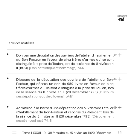
Partager
Table des matières
Don par une députation des ouvriers de l'atelier d'habillement
du Bon Pasteur en faveur de cinq frères d'armes qui se sont
distingués à la prise de Toulon., lors de la séance du 8 nivôse an
II (1973)
[Don patriotique et hommage]
p.417
Discours de la députation des ouvriers de l'atelier du Bon-
Pasteur, qui dépose un don de 680 livres en faveur de cinq
frères d'armes qui se sont distingués à la prise de Toulon, lors
de la séance du 8 nivôse an II (28 décembre 1793)
[Discours
des députations ou de citoyens]
p.417
Admission à la barre d'une députation des ouvriers de l'atelier
d'habillement du Bon-Pasteur et réponse du Président, lors de
la séance du 8 nivôse an II (28 décembre 1793)
[Déroulement
des séances]
pp.417-418
V
Tome LXXXII - Du 30 frimaire au 15 nivôse an II (20 Décembre 1793 au 4 Janvier 1794)