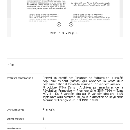
398 sur 508
• Page 396
Infos
Renvoi au comité des Finances de l'adresse de la société
RÉFÉRENCE BIBLIOGRAPHIQUE
populaire d'Arleuf (Nièvre) qui annonce la vente d'un
domaine national, lors de la séance du 17 vendémiaire an III
(8 octobre 1794). Dans : Archives parlementaires de la
Révolution Française — Première série (1787-1799) — Tome
XCVIII - Du 3 vendémiaire au 17 vendémiaire an III (24
septembre au 8 octobre 1794)
, sous la direction de Raymonde
Monnier et Françoise Brunel. 1994. p. 396.
Français
LANGUE PRINCIPALE
1
NOMBRE DE PAGES
396
PREMIÈRE PAGE