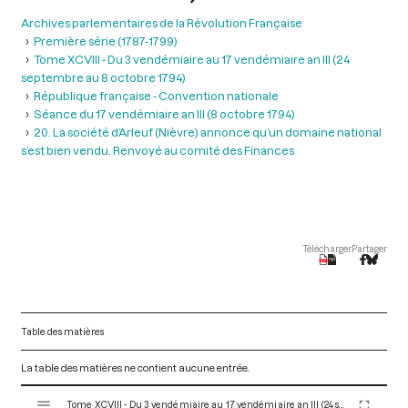
Archives parlementaires de la Révolution Française
Première série (1787-1799)
Tome XCVIII - Du 3 vendémiaire au 17 vendémiaire an III (24
septembre au 8 octobre 1794)
République française - Convention nationale
Séance du 17 vendémiaire an III (8 octobre 1794)
20. La société d’Arleuf (Nièvre) annonce qu’un domaine national
s’est bien vendu. Renvoyé au comité des Finances
Télécharger
Partager
Table des matières
La table des matières ne contient aucune entrée.
V
Tome XCVIII - Du 3 vendémiaire au 17 vendémiaire an III (24 septembre au 8 octobre 1794)