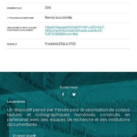
396
DERNIÈRE PAGE
Renvoi aux comités
TYPOLOGIE DOCUMENTAIRE
https://iiif.persee.fr/b0e2cf11-597c-427d-8ac7-
URI DU MANIFEST IIIF DU VOLUME
CONTENANT LE DOCUMENT
68bcc0acf13b/40b6c3bf-44db-4c4f-8c06-
7c9791982fd2/manifest
11 octobre 2024 à 07:23
MODIFIÉ LE
Suivez-nous
Les perséides
Un dispositif pensé par Persée pour la valorisation de corpus
textuels et iconographiques numérisés construits en
partenariat avec des équipes de recherche et des institutions
documentaires.
En savoir plus