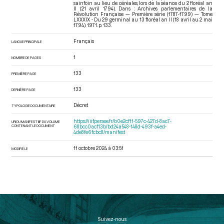
sainfoin au lieu de céréales, lors de la séance du 2 floréal an
II (21 avril 1794). Dans : Archives parlementaires de la
Révolution Française — Première série (1787-1799) — Tome
LXXXIX - Du 29 germinal au 13 floréal an II (18 avril au 2 mai
1794)
. 1971. p. 133.
Français
LANGUE PRINCIPALE
1
NOMBRE DE PAGES
133
PREMIÈRE PAGE
133
DERNIÈRE PAGE
Décret
TYPOLOGIE DOCUMENTAIRE
https://iiif.persee.fr/b0e2cf11-597c-427d-8ac7-
URI DU MANIFEST IIIF DU VOLUME
CONTENANT LE DOCUMENT
68bcc0acf13b/bd24a548-148d-493f-a4ed-
4de8fe6fcbc8/manifest
11 octobre 2024 à 03:51
MODIFIÉ LE
Suivez-nous