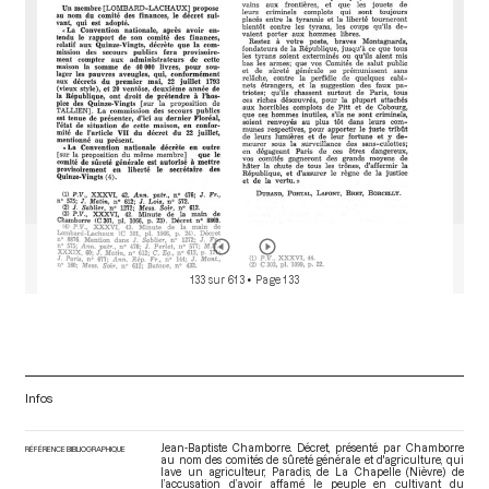
r
133 sur 613
• Page 133
Infos
Jean-Baptiste Chamborre. Décret, présenté par Chamborre
RÉFÉRENCE BIBLIOGRAPHIQUE
au nom des comités de sûreté générale et d'agriculture, qui
lave un agriculteur, Paradis, de La Chapelle (Nièvre) de
l’accusation d’avoir affamé le peuple en cultivant du