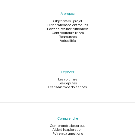
du
pied
À propos
de
page
Objectifs du projet
Orientations scientifiques
Partenaires institutionnels
Contributeurs-trices
Ressources
Actualités
Explorer
Les volumes
Les députés
Les cahiers de doléances
Comprendre
Comprendre le corpus
Aide à l'exploration
Foire aux questions