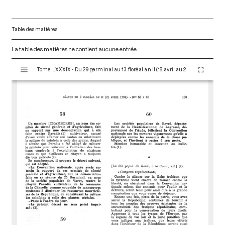
Table des matières
La table des matières ne contient aucune entrée.
V
Tome LXXXIX - Du 29 germinal au 13 floréal an II (18 avril au 2 mai 1794)
i
s
u
a
l
i
s
e
u
r
M
i
r
a
d
o