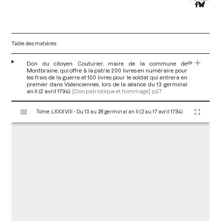
Table des matières
Don du citoyen Couturier, maire de la commune de
Montbraine, qui offre à la patrie 200 livres en numéraire pour
les frais de la guerre et 100 livres pour le soldat qui entrera en
premier dans Valenciennes, lors de la séance du 13 germinal
an II (2 avril 1794)
[Don patriotique et hommage]
p.27
V
Tome LXXXVIII - Du 13 au 28 germinal an II (2 au 17 avril 1794)
i
s
u
a
l
i
s
e
u
r
M
i