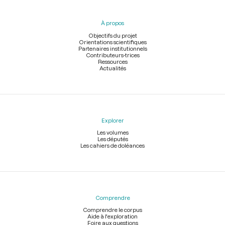
du
pied
À propos
de
page
Objectifs du projet
Orientations scientifiques
Partenaires institutionnels
Contributeurs-trices
Ressources
Actualités
Explorer
Les volumes
Les députés
Les cahiers de doléances
Comprendre
Comprendre le corpus
Aide à l'exploration
Foire aux questions