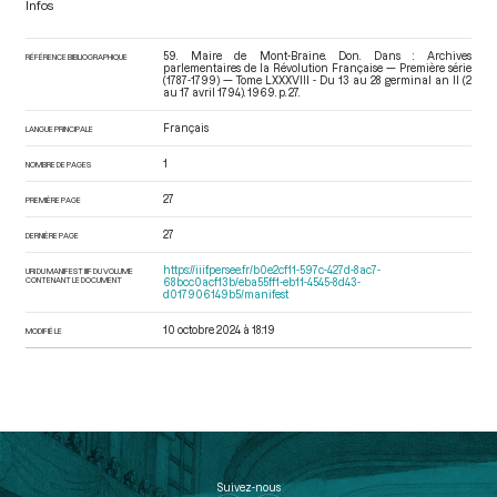
Infos
59. Maire de Mont-Braine. Don. Dans : Archives
RÉFÉRENCE BIBLIOGRAPHIQUE
parlementaires de la Révolution Française — Première série
(1787-1799) — Tome LXXXVIII - Du 13 au 28 germinal an II (2
au 17 avril 1794)
. 1969. p. 27.
Français
LANGUE PRINCIPALE
1
NOMBRE DE PAGES
27
PREMIÈRE PAGE
27
DERNIÈRE PAGE
https://iiif.persee.fr/b0e2cf11-597c-427d-8ac7-
URI DU MANIFEST IIIF DU VOLUME
CONTENANT LE DOCUMENT
68bcc0acf13b/eba55ff1-eb11-4545-8d43-
d017906149b5/manifest
10 octobre 2024 à 18:19
MODIFIÉ LE
Suivez-nous