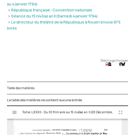
au 4 Janvier 1794)
République française - Convention nationale
Séance du 15 nivôse an II (Samedi 4 janvier 1794)
Le directeur du théâtre de la République à Rouen envoie 975
livres
Télécharger
Partager
Table des matières
La table des matières ne contient aucune entrée.
V
Tome LXXXII - Du 30 frimaire au 15 nivôse an II (20 Décembre 1793 au 4 Janvier 1794)
i
s
u
a