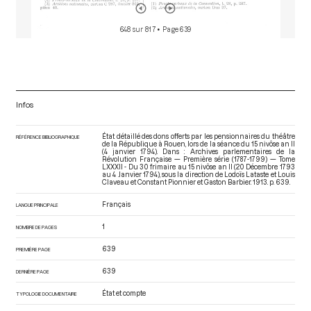
648 sur 817
• Page 639
Infos
État détaillé des dons offerts par les pensionnaires du théâtre
RÉFÉRENCE BIBLIOGRAPHIQUE
de la République à Rouen, lors de la séance du 15 nivôse an II
(4 janvier 1794). Dans : Archives parlementaires de la
Révolution Française — Première série (1787-1799) — Tome
LXXXII - Du 30 frimaire au 15 nivôse an II (20 Décembre 1793
au 4 Janvier 1794)
, sous la direction de Lodoïs Lataste et Louis
Claveau et Constant Pionnier et Gaston Barbier. 1913. p. 639.
Français
LANGUE PRINCIPALE
1
NOMBRE DE PAGES
639
PREMIÈRE PAGE
639
DERNIÈRE PAGE
État et compte
TYPOLOGIE DOCUMENTAIRE