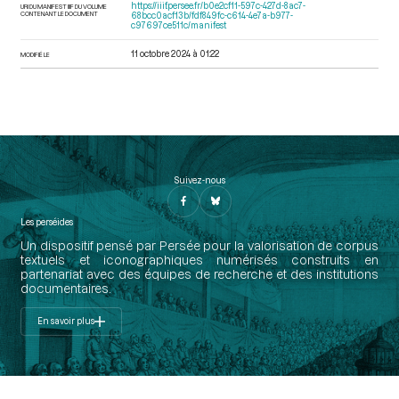
https://iiif.persee.fr/b0e2cf11-597c-427d-8ac7-
URI DU MANIFEST IIIF DU VOLUME
CONTENANT LE DOCUMENT
68bcc0acf13b/fdf849fc-c614-4e7a-b977-
c97697ce511c/manifest
11 octobre 2024 à 01:22
MODIFIÉ LE
Suivez-nous
Les perséides
Un dispositif pensé par Persée pour la valorisation de corpus
textuels et iconographiques numérisés construits en
partenariat avec des équipes de recherche et des institutions
documentaires.
En savoir plus