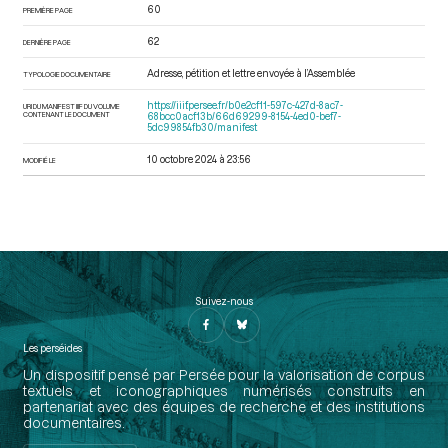
60
PREMIÈRE PAGE
62
DERNIÈRE PAGE
Adresse, pétition et lettre envoyée à l’Assemblée
TYPOLOGIE DOCUMENTAIRE
https://iiif.persee.fr/b0e2cf11-597c-427d-8ac7-
URI DU MANIFEST IIIF DU VOLUME
CONTENANT LE DOCUMENT
68bcc0acf13b/66d69299-8154-4ed0-bef7-
5dc99854fb30/manifest
10 octobre 2024 à 23:56
MODIFIÉ LE
Suivez-nous
Les perséides
Un dispositif pensé par Persée pour la valorisation de corpus
textuels et iconographiques numérisés construits en
partenariat avec des équipes de recherche et des institutions
documentaires.