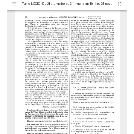
V
Tome LXXIX - Du 21 brumaire au 3 frimaire an II (11 au 23 novembre 1793)
i
s
u
a
l
i
s
e
u
r
M
i
r
a
d
o
r