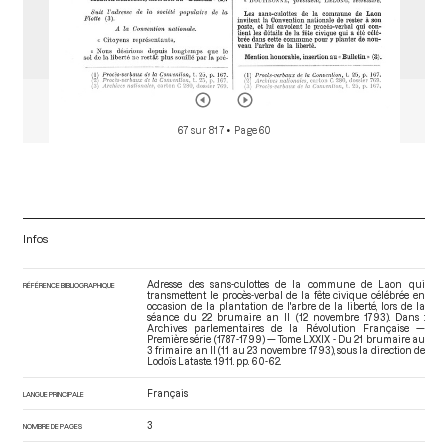
67 sur 817
• Page 60
Infos
Adresse des sans-culottes de la commune de Laon qui
RÉFÉRENCE BIBLIOGRAPHIQUE
transmettent le procès-verbal de la fête civique célébrée en
occasion de la plantation de l'arbre de la liberté, lors de la
séance du 22 brumaire an II (12 novembre 1793). Dans :
Archives parlementaires de la Révolution Française —
Première série (1787-1799) — Tome LXXIX - Du 21 brumaire au
3 frimaire an II (11 au 23 novembre 1793)
, sous la direction de
Lodoïs Lataste. 1911. pp. 60-62.
Français
LANGUE PRINCIPALE
3
NOMBRE DE PAGES