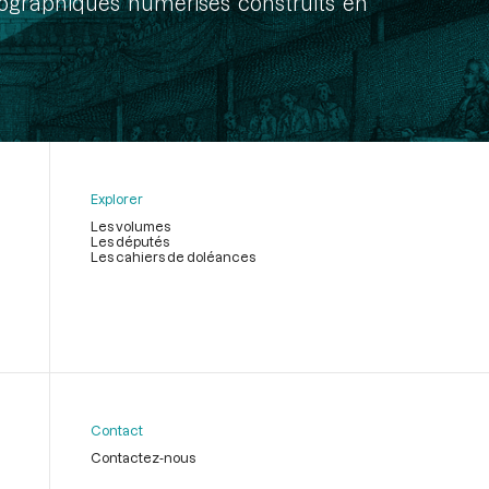
onographiques numérisés construits en
Explorer
Les volumes
Les députés
Les cahiers de doléances
Contact
Contactez-nous