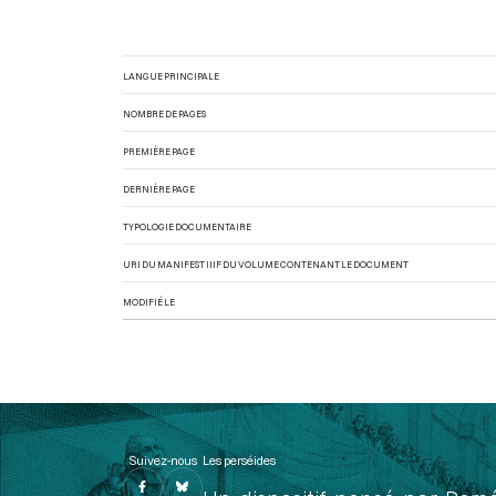
LANGUE PRINCIPALE
NOMBRE DE PAGES
PREMIÈRE PAGE
DERNIÈRE PAGE
TYPOLOGIE DOCUMENTAIRE
URI DU MANIFEST IIIF DU VOLUME CONTENANT LE DOCUMENT
MODIFIÉ LE
Suivez-nous
Les perséides