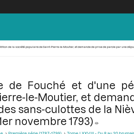
pétition de la société populaire de Saint-Pierre-le-Moutier, et demande de prise de parole par une dépu
re de Fouché et d'une pét
ierre-le-Moutier, et deman
es sans-culottes de la Nièv
 (1er novembre 1793)
se
Première série (1787-1799)
Tome LXXVIII - Du 8 au 20 brumair