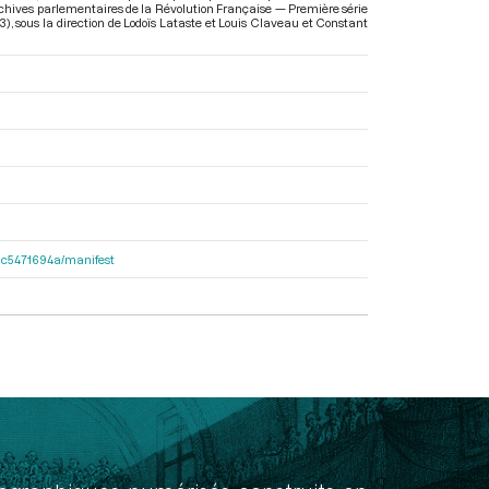
 Archives parlementaires de la Révolution Française — Première série
3)
, sous la direction de Lodoïs Lataste et Louis Claveau et Constant
2dac5471694a/manifest