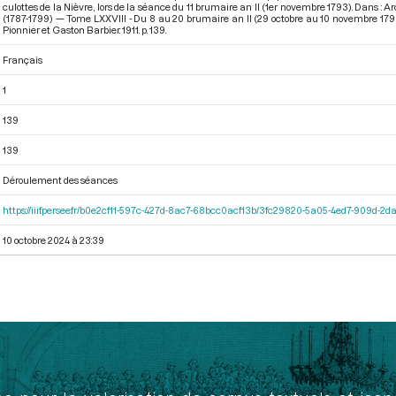
culottes de la Nièvre, lors de la séance du 11 brumaire an II (1er novembre 1793). Dans :
(1787-1799) — Tome LXXVIII - Du 8 au 20 brumaire an II (29 octobre au 10 novembre 179
Pionnier et Gaston Barbier. 1911. p. 139.
Français
1
139
139
Déroulement des séances
https://iiif.persee.fr/b0e2cf11-597c-427d-8ac7-68bcc0acf13b/3fc29820-5a05-4ed7-909d-
10 octobre 2024 à 23:39