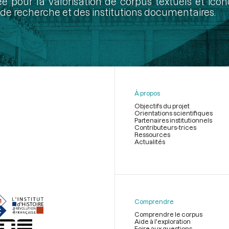
ée pour la valorisation de corpus textuels et ic
de recherche et des institutions documentaires.
À propos
Objectifs du projet
Orientations scientifiques
Partenaires institutionnels
Contributeurs-trices
Ressources
Actualités
Menu
du
pied
de
Comprendre
page
Comprendre le corpus
Aide à l'exploration
Foire aux questions