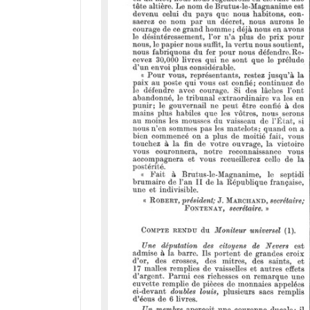
i
r
a
d
o
r