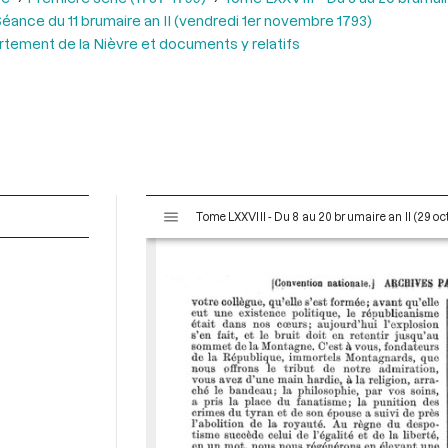
éance du 11 brumaire an II (vendredi 1er novembre 1793)
rtement de la Nièvre et documents y relatifs
V
Tome LXXVIII - Du 8 au 20 brumaire an II (29 o
i
s
u
a
l
i
s
e
u
r
M