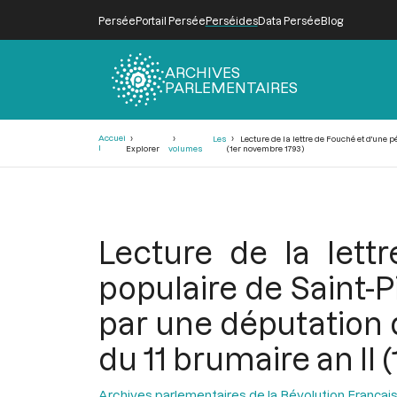
Persée
Portail Persée
Perséides
Data Persée
Blog
ARCHIVES
PARLEMENTAIRES
Fil
Accuei
Les
Lecture de la lettre de Fouché et d'une 
d'Ariane
l
Explorer
volumes
(1er novembre 1793)
Lecture de la lett
populaire de Saint-P
par une députation d
du 11 brumaire an II
Archives parlementaires de la Révolution Françai