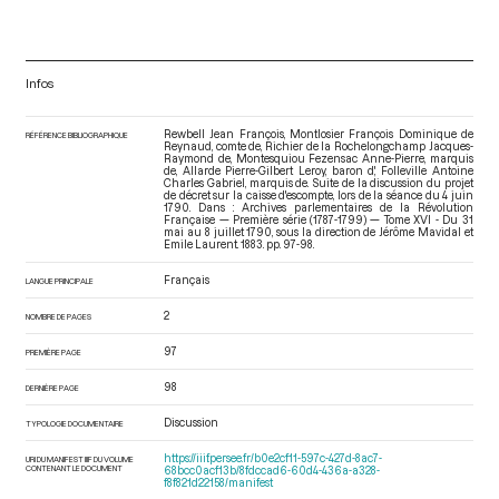
Infos
Rewbell Jean François, Montlosier François Dominique de
RÉFÉRENCE BIBLIOGRAPHIQUE
Reynaud, comte de, Richier de la Rochelongchamp Jacques-
Raymond de, Montesquiou Fezensac Anne-Pierre, marquis
de, Allarde Pierre-Gilbert Leroy, baron d', Folleville Antoine
Charles Gabriel, marquis de. Suite de la discussion du projet
de décret sur la caisse d'escompte, lors de la séance du 4 juin
1790. Dans : Archives parlementaires de la Révolution
Française — Première série (1787-1799) — Tome XVI - Du 31
mai au 8 juillet 1790
, sous la direction de Jérôme Mavidal et
Emile Laurent. 1883. pp. 97-98.
Français
LANGUE PRINCIPALE
2
NOMBRE DE PAGES
97
PREMIÈRE PAGE
98
DERNIÈRE PAGE
Discussion
TYPOLOGIE DOCUMENTAIRE
https://iiif.persee.fr/b0e2cf11-597c-427d-8ac7-
URI DU MANIFEST IIIF DU VOLUME
CONTENANT LE DOCUMENT
68bcc0acf13b/8fdccad6-60d4-436a-a328-
f8f821d22158/manifest