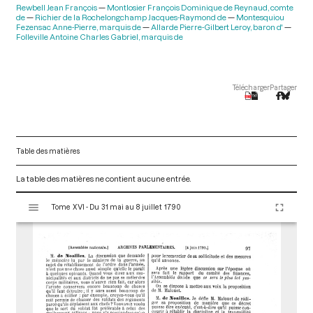
Rewbell Jean François
Montlosier François Dominique de Reynaud, comte
de
Richier de la Rochelongchamp Jacques-Raymond de
Montesquiou
Fezensac Anne-Pierre, marquis de
Allarde Pierre-Gilbert Leroy, baron d'
Folleville Antoine Charles Gabriel, marquis de
Télécharger
Partager
Table des matières
La table des matières ne contient aucune entrée.
V
Tome XVI - Du 31 mai au 8 juillet 1790
i
s
u
a
l
i
s
e