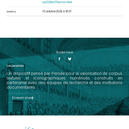
séance du 29 juin 1791
ea232fea178e/manifest
[Déroulement des séances]
p.589
Beauharnais Alexandre François, vicomte de
10 octobre 2024 à 18:07
MODIFIÉ LE
Suivez-nous
Les perséides
Un dispositif pensé par Persée pour la valorisation de corpus
textuels et iconographiques numérisés construits en
partenariat avec des équipes de recherche et des institutions
documentaires.
En savoir plus