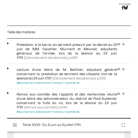
Partager
Table des matières
Prestation, à la barre, du serment prescrit par le décret du 22
juin de MM. Gauthier, Murnant et Meunier, adjudants
généraux de l'armée, lors de la séance du 29 juin
1791
[Déroulement des séances]
p.586
Lecture d'une lettre de M. Berthier, adjudant général
concernant la prestation de serment des citoyens, lors de la
séance du 29 juin 1791
[Déroulement des séances]
p.586
Beauharnais Alexandre François, vicomte de
Renvoi aux comités des rapports et des recherches réunis
d'une lettre des administrateur du district de Pont-Audemer
concernant la fuite du roi, lors de la séance du 29 juin
1791
[Renvoi aux comités]
p.586
Beauharnais Alexandre François, vicomte de
V
Hommage à l'Assemblée par M. Maurice Lévêque, hommes de
Tome XXVII - Du 6 juin au 5 juillet 1791
i
lettres à Paris, d'un ouvrage de sa composition intitulé 'Tableau
politique religieux et moral de Rome et des Etats
s
ecclésiastiques', lors de la séance du 29 juin 1791
[Don