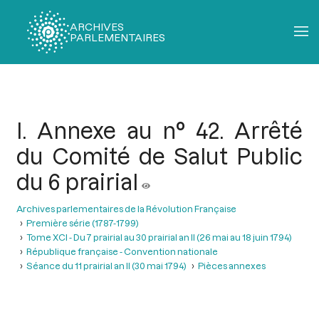
ARCHIVES
PARLEMENTAIRES
Fil
d'Ariane
I. Annexe au n° 42. Arrêté
du Comité de Salut Public
du 6 prairial
Archives parlementaires de la Révolution Française
Première série (1787-1799)
Tome XCI - Du 7 prairial au 30 prairial an II (26 mai au 18 juin 1794)
République française - Convention nationale
Séance du 11 prairial an II (30 mai 1794)
Pièces annexes