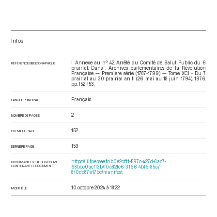
Infos
I. Annexe au n° 42. Arrêté du Comité de Salut Public du 6
RÉFÉRENCE BIBLIOGRAPHIQUE
prairial. Dans : Archives parlementaires de la Révolution
Française — Première série (1787-1799) — Tome XCI - Du 7
prairial au 30 prairial an II (26 mai au 18 juin 1794)
. 1976.
pp. 152-153.
Français
LANGUE PRINCIPALE
2
NOMBRE DE PAGES
152
PREMIÈRE PAGE
153
DERNIÈRE PAGE
https://iiif.persee.fr/b0e2cf11-597c-427d-8ac7-
URI DU MANIFEST IIIF DU VOLUME
CONTENANT LE DOCUMENT
68bcc0acf13b/f0a82fc6-3166-4bf6-85a7-
810dc87a17bc/manifest
10 octobre 2024 à 18:22
MODIFIÉ LE