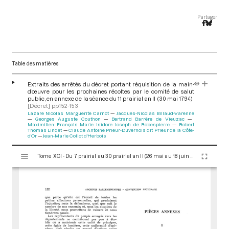
Partager
Table des matières
Extraits des arrêtés du décret portant réquisition de la main-
d’œuvre pour les prochaines récoltes par le comité de salut
public, en annexe de la séance du 11 prairial an II (30 mai 1794)
[Décret]
pp.152-153
Lazare Nicolas Marguerite Carnot
Jacques-Nicolas Billaud-Varenne
Georges Auguste Couthon
Bertrand Barrère de Vieuzac
Maximilien François Marie Isidore Joseph de Robespierre
Robert
Thomas Lindet
Claude Antoine Prieur-Duvernois dit Prieur de la Côte-
d'Or
Jean-Marie Collot d'Herbois
V
Tome XCI - Du 7 prairial au 30 prairial an II (26 mai au 18 juin 1794)
i
s
u
a
l
i
s
e