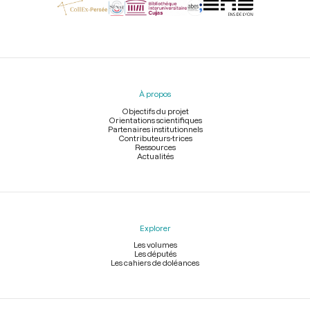
Menu
du
pied
À propos
de
page
Objectifs du projet
Orientations scientifiques
Partenaires institutionnels
Contributeurs-trices
Ressources
Actualités
Explorer
Les volumes
Les députés
Les cahiers de doléances