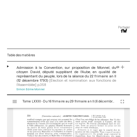
Partager
Table des matières
Admission à la Convention, sur proposition de Monnel, du
citoyen David, député suppléant de l'Aube, en qualité de
représentant du peuple, lors de la séance du 22 frimaire an II
(12 décembre 1793)
[Élection et nomination aux fonctions de
l'Assemblée]
p.358
Simon Edme Monnel
V
Tome LXXXI - Du 16 frimaire au 29 frimaire an II (6 décembre au 19 décembre 1793)
i
s
u
a
l
i