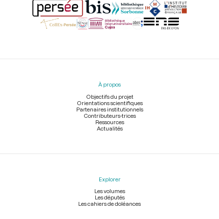
Menu
du
pied
À propos
de
page
Objectifs du projet
Orientations scientifiques
Partenaires institutionnels
Contributeurs-trices
Ressources
Actualités
Explorer
Les volumes
Les députés
Les cahiers de doléances