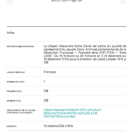
365 sur 835
• Page 358
Infos
Le citoyen Alexandre Edme David est admis en qualité de
RÉFÉRENCE BIBLIOGRAPHIQUE
représentant du peuple. Dans : Archives parlementaires de la
Révolution Française — Première série (1787-1799) — Tome
LXXXI - Du 16 frimaire au 29 frimaire an II (6 décembre au
19 décembre 1793)
, sous la direction de Lodoïs Lataste. 1913. p.
358.
Français
LANGUE PRINCIPALE
1
NOMBRE DE PAGES
358
PREMIÈRE PAGE
358
DERNIÈRE PAGE
https://iiif.persee.fr/b0e2cf11-597c-427d-8ac7-
URI DU MANIFEST IIIF DU VOLUME
CONTENANT LE DOCUMENT
68bcc0acf13b/bcfb5053-c42f-4c52-a338-
f3503bf7385b/manifest
10 octobre 2024 à 18:14
MODIFIÉ LE