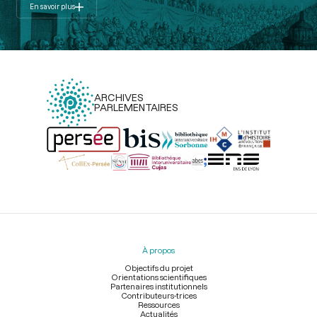
En savoir plus
ARCHIVES
PARLEMENTAIRES
Menu
du
pied
À propos
de
page
Objectifs du projet
Orientations scientifiques
Partenaires institutionnels
Contributeurs-trices
Ressources
Actualités