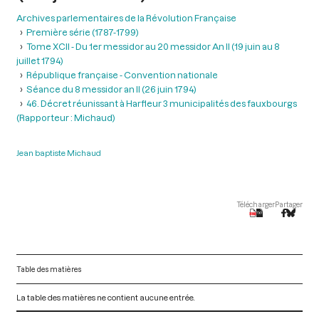
Archives parlementaires de la Révolution Française
Première série (1787-1799)
Tome XCII - Du 1er messidor au 20 messidor An II (19 juin au 8
juillet 1794)
République française - Convention nationale
Séance du 8 messidor an II (26 juin 1794)
46. Décret réunissant à Harfleur 3 municipalités des fauxbourgs
(Rapporteur : Michaud)
Jean baptiste Michaud
Télécharger
Partager
Table des matières
La table des matières ne contient aucune entrée.
V