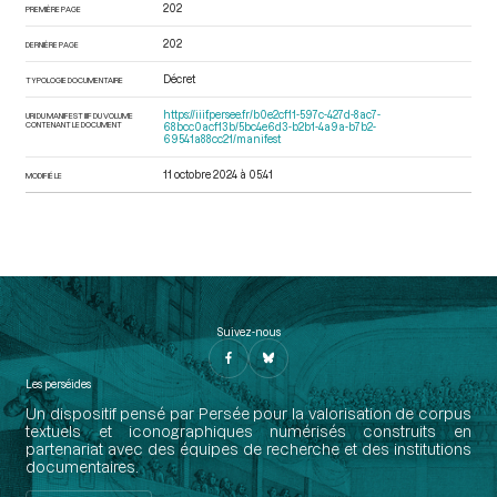
202
PREMIÈRE PAGE
202
DERNIÈRE PAGE
Décret
TYPOLOGIE DOCUMENTAIRE
https://iiif.persee.fr/b0e2cf11-597c-427d-8ac7-
URI DU MANIFEST IIIF DU VOLUME
CONTENANT LE DOCUMENT
68bcc0acf13b/5bc4e6d3-b2b1-4a9a-b7b2-
69541a88cc21/manifest
11 octobre 2024 à 05:41
MODIFIÉ LE
Suivez-nous
Les perséides
Un dispositif pensé par Persée pour la valorisation de corpus
textuels et iconographiques numérisés construits en
partenariat avec des équipes de recherche et des institutions
documentaires.