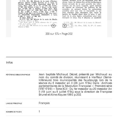
200 sur 574
• Page 202
Infos
Jean baptiste Michaud. Décret, présenté par Michaud au
RÉFÉRENCE BIBLIOGRAPHIQUE
nom du comité de division, réunissant à Harfleur (Seine-
Inférieure) trois municipalités des fauxbourgs, lors de la
séance du 8 messidor an II (26 juin 1794). Dans : Archives
parlementaires de la Révolution Française — Première série
(1787-1799) — Tome XCII - Du 1er messidor au 20 messidor An
II (19 juin au 8 juillet 1794)
, sous la direction de Françoise
Brunel et Aline Alquier. 1980. p. 202.
Français
LANGUE PRINCIPALE
1
NOMBRE DE PAGES