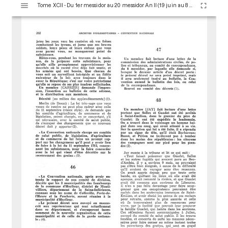
Tome XCII - Du 1er messidor au 20 messidor An II (19 juin au 8 juillet 1794)
i
s
u
a
l
i
s
e
u
r
M
i
r
a
d
o
r