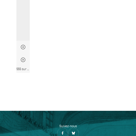
555 sur 746
• Page 553
Suivez-nous