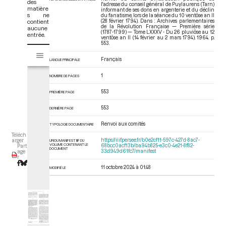
des
l'adresse du conseil général de Puylaurens (Tarn)
matière
informant de ses dons en argenterie et du déclin
s ne
du fanatisme, lors de la séance du 10 ventôse an II
contient
(28 février 1794). Dans : Archives parlementaires
de la Révolution Française — Première série
aucune
(1787-1799) — Tome LXXXV - Du 26 pluviôse au 12
entrée.
ventôse an II (14 février au 2 mars 1794)
. 1964. p.
553.
V
Tome LXXXV - Du 26 pluviôse au 12 ventôse an II (14 février au 2 mars 17
i
Français
LANGUE PRINCIPALE
s
1
u
NOMBRE DE PAGES
a
553
PREMIÈRE PAGE
l
i
553
DERNIÈRE PAGE
s
e
Renvoi aux comités
TYPOLOGIE DOCUMENTAIRE
u
Téléch
https://iiif.persee.fr/b0e2cf11-597c-427d-8ac7-
arger
URI DU MANIFEST IIIF DU
r
VOLUME CONTENANT LE
68bcc0acf13b/ba94b825-e3c0-4e21-8f82-
Part
DOCUMENT
33d949d61fc7/manifest
age
M
r
i
11 octobre 2024 à 01:48
MODIFIÉ LE
r
a
d
o
r