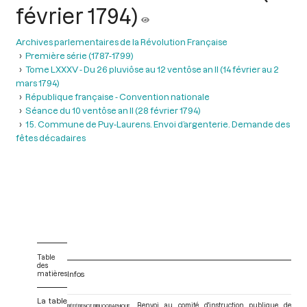
février 1794)
Archives parlementaires de la Révolution Française
Première série (1787-1799)
Tome LXXXV - Du 26 pluviôse au 12 ventôse an II (14 février au 2
mars 1794)
République française - Convention nationale
Séance du 10 ventôse an II (28 février 1794)
15. Commune de Puy-Laurens. Envoi d’argenterie. Demande des
fêtes décadaires
Table
des
matières
Infos
La table
Renvoi au comité d'instruction publique de
RÉFÉRENCE BIBLIOGRAPHIQUE