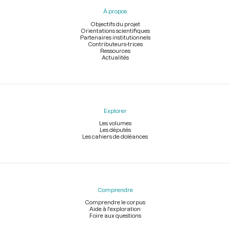
pied
À propos
de
page
Objectifs du projet
Orientations scientifiques
Partenaires institutionnels
Contributeurs-trices
Ressources
Actualités
Explorer
Les volumes
Les députés
Les cahiers de doléances
Comprendre
Comprendre le corpus
Aide à l'exploration
Foire aux questions