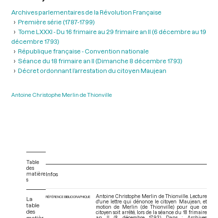
Archives parlementaires de la Révolution Française
Première série (1787-1799)
Tome LXXXI - Du 16 frimaire au 29 frimaire an II (6 décembre au 19
décembre 1793)
République française - Convention nationale
Séance du 18 frimaire an II (Dimanche 8 décembre 1793)
Décret ordonnant l’arrestation du citoyen Maujean
Antoine Christophe Merlin de Thionville
Table
des
matière
Infos
s
Antoine Christophe Merlin de Thionville. Lecture
RÉFÉRENCE BIBLIOGRAPHIQUE
La
d'une lettre qui dénonce le citoyen Maujean, et
table
motion de Merlin (de Thionville) pour que ce
des
citoyen soit arrêté, lors de la séance du 18 frimaire
matièr
an II (8 décembre 1793). Dans : Archives