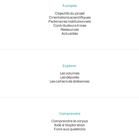
pied
À propos
de
page
Objectifs du projet
Orientations scientifiques
Partenaires institutionnels
Contributeurs-trices
Ressources
Actualités
Explorer
Les volumes
Les députés
Les cahiers de doléances
Comprendre
Comprendre le corpus
Aide à l'exploration
Foire aux questions