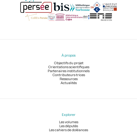
Menu
du
pied
À propos
de
page
Objectifs du projet
Orientations scientifiques
Partenaires institutionnels
Contributeurs-trices
Ressources
Actualités
Explorer
Les volumes
Les députés
Les cahiers de doléances