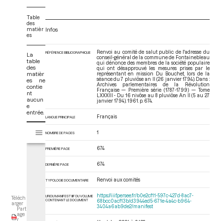
Table
des
matièr
Infos
es
Renvoi au comité de salut public de l'adresse du
RÉFÉRENCE BIBLIOGRAPHIQUE
La
conseil-général de la commune de Fontainebleau
table
qui dénonce des membres de la société populaire
des
qui ont désapprouvé les mesures prises par le
matièr
représentant en mission Du Bouchet, lors de la
séance du 7 pluviôse an II (26 janvier 1794). Dans :
es ne
Archives parlementaires de la Révolution
contie
Française — Première série (1787-1799) — Tome
nt
LXXXIII - Du 16 nivôse au 8 pluviôse An II (5 au 27
aucun
janvier 1794)
. 1961. p. 674.
e
entrée.
Français
LANGUE PRINCIPALE
V
Tome LXXXIII - Du 16 nivôse au 8 pluviôse An II (5 au 27 janvier 1794)
1
NOMBRE DE PAGES
i
s
674
PREMIÈRE PAGE
u
a
674
DERNIÈRE PAGE
l
Renvoi aux comités
i
TYPOLOGIE DOCUMENTAIRE
s
https://iiif.persee.fr/b0e2cf11-597c-427d-8ac7-
URI DU MANIFEST IIIF DU VOLUME
Téléch
e
CONTENANT LE DOCUMENT
68bcc0acf13b/d3944ed5-671e-4a4c-b964-
arger
3404a6ab9de2/manifest
Part
u
age
r
r