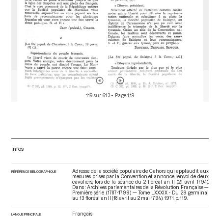
119 sur 613
• Page 119
Infos
Adresse de la société populaire de Cahors qui applaudit aux
RÉFÉRENCE BIBLIOGRAPHIQUE
mesures prises par la Convention et annonce l'envoi de deux
cavaliers, lors de la séance du 2 floréal an II (21 avril 1794).
Dans : Archives parlementaires de la Révolution Française —
Première série (1787-1799) — Tome LXXXIX - Du 29 germinal
au 13 floréal an II (18 avril au 2 mai 1794)
. 1971. p. 119.
Français
LANGUE PRINCIPALE