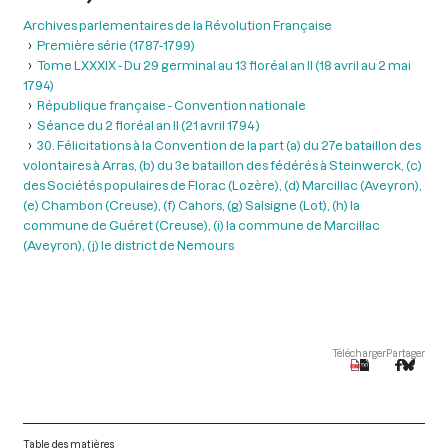
Archives parlementaires de la Révolution Française
Première série (1787-1799)
Tome LXXXIX - Du 29 germinal au 13 floréal an II (18 avril au 2 mai
1794)
République française - Convention nationale
Séance du 2 floréal an II (21 avril 1794 )
30. Félicitations à la Convention de la part (a) du 27e bataillon des
volontaires à Arras, (b) du 3e bataillon des fédérés à Steinwerck, (c)
des Sociétés populaires de Florac (Lozère), (d) Marcillac (Aveyron),
(e) Chambon (Creuse), (f) Cahors, (g) Salsigne (Lot), (h) la
commune de Guéret (Creuse), (i) la commune de Marcillac
(Aveyron), (j) le district de Nemours
Télécharger
Partager
Table des matières