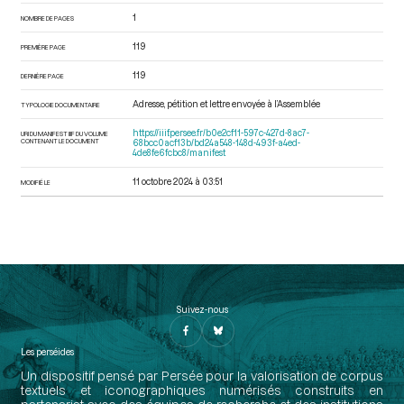
1
NOMBRE DE PAGES
119
PREMIÈRE PAGE
119
DERNIÈRE PAGE
Adresse, pétition et lettre envoyée à l’Assemblée
TYPOLOGIE DOCUMENTAIRE
https://iiif.persee.fr/b0e2cf11-597c-427d-8ac7-
URI DU MANIFEST IIIF DU VOLUME
CONTENANT LE DOCUMENT
68bcc0acf13b/bd24a548-148d-493f-a4ed-
4de8fe6fcbc8/manifest
11 octobre 2024 à 03:51
MODIFIÉ LE
Suivez-nous
Les perséides
Un dispositif pensé par Persée pour la valorisation de corpus
textuels et iconographiques numérisés construits en