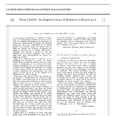
La table des matières ne contient aucune entrée.
V
Tome LXXXIX - Du 29 germinal au 13 floréal an II (18 avril au 2 mai 1794)
i
s
u
a
l
i
s
e
u
r
M
i
r
a
d
o
r