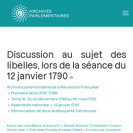
ARCHIVES
PARLEMENTAIRES
Fil
d'Ariane
Discussion au sujet des
libelles, lors de la séance du
12 janvier 1790
Archives parlementaires de la Révolution Française
Première série (1787-1799)
Tome XI - Du 24 décembre 1789 au 1er mars 1790
Assemblée nationale
12 janvier 1790
Dénonciation de deux libelles par M. Démeunier
Estourmel Louis Marie, marquis d'
Saliceti Antoine Christophe
Duport
Adrien Jean
Dufraisse-Duchey Amable Gilbert
Emmery de Grozyeulx