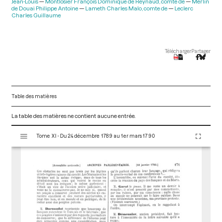
Jean-Louis
Montlosier François Dominique de Reynaud, comte de
Merlin
de Douai Philippe Antoine
Lameth Charles Malo, comte de
Leclerc
Charles Guillaume
Télécharger
Partager
Table des matières
La table des matières ne contient aucune entrée.
V
Tome XI - Du 24 décembre 1789 au 1er mars 1790
i
s
u
a
l
i
s
e
u