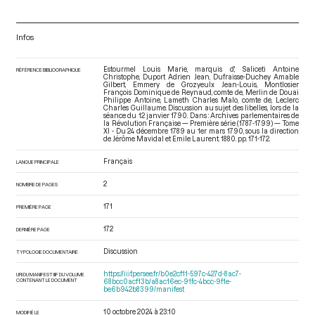
Infos
Estourmel Louis Marie, marquis d', Saliceti Antoine
RÉFÉRENCE BIBLIOGRAPHIQUE
Christophe, Duport Adrien Jean, Dufraisse-Duchey Amable
Gilbert, Emmery de Grozyeulx Jean-Louis, Montlosier
François Dominique de Reynaud, comte de, Merlin de Douai
Philippe Antoine, Lameth Charles Malo, comte de, Leclerc
Charles Guillaume. Discussion au sujet des libelles, lors de la
séance du 12 janvier 1790. Dans : Archives parlementaires de
la Révolution Française — Première série (1787-1799) — Tome
XI - Du 24 décembre 1789 au 1er mars 1790
, sous la direction
de Jérôme Mavidal et Emile Laurent. 1880. pp. 171-172.
Français
LANGUE PRINCIPALE
2
NOMBRE DE PAGES
171
PREMIÈRE PAGE
172
DERNIÈRE PAGE
Discussion
TYPOLOGIE DOCUMENTAIRE
https://iiif.persee.fr/b0e2cf11-597c-427d-8ac7-
URI DU MANIFEST IIIF DU VOLUME
CONTENANT LE DOCUMENT
68bcc0acf13b/a8ac16ec-91fc-4bcc-9f1e-
be6b942b8399/manifest
10 octobre 2024 à 23:10
MODIFIÉ LE