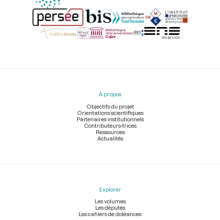
Menu
du
pied
À propos
de
page
Objectifs du projet
Orientations scientifiques
Partenaires institutionnels
Contributeurs-trices
Ressources
Actualités
Explorer
Les volumes
Les députés
Les cahiers de doléances