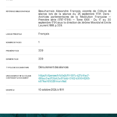
Beauharnais Alexandre François, vicomte de. Clôture de
RÉFÉRENCE BIBLIOGRAPHIQUE
séance, lors de la séance du 25 septembre 1791. Dans :
Archives parlementaires de la Révolution Française —
Première série (1787-1799) — Tome XXXI - Du 17 au 30
septembre 1791
, sous la direction de Jérôme Mavidal et Emile
Laurent. 1888. p. 339.
Français
LANGUE PRINCIPALE
1
NOMBRE DE PAGES
339
PREMIÈRE PAGE
339
DERNIÈRE PAGE
Déroulement des séances
TYPOLOGIE DOCUMENTAIRE
https://iiif.persee.fr/b0e2cf11-597c-427d-8ac7-
URI DU MANIFEST IIIF DU VOLUME
CONTENANT LE DOCUMENT
68bcc0acf13b/43a97ddd-0162-4999-8265-
467fea165028/manifest
10 octobre 2024 à 18:11
MODIFIÉ LE