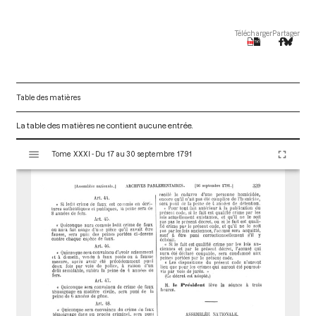
Télécharger
Partager
Table des matières
La table des matières ne contient aucune entrée.
V
Tome XXXI - Du 17 au 30 septembre 1791
i
s
u
a
l
i
s
e
u
r
M
i