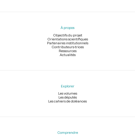
Menu
du
pied
À propos
de
page
Objectifs du projet
Orientations scientifiques
Partenaires institutionnels
Contributeurs-trices
Ressources
Actualités
Explorer
Les volumes
Les députés
Les cahiers de doléances
Comprendre