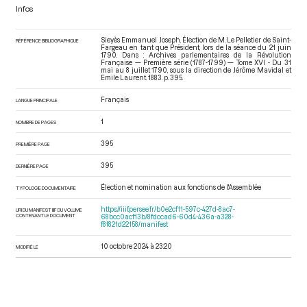
Infos
Sieyès Emmanuel Joseph. Élection de M. Le Pelletier de Saint-
RÉFÉRENCE BIBLIOGRAPHIQUE
Fargeau en tant que Président, lors de la séance du 21 juin
1790. Dans : Archives parlementaires de la Révolution
Française — Première série (1787-1799) — Tome XVI - Du 31
mai au 8 juillet 1790
, sous la direction de Jérôme Mavidal et
Emile Laurent. 1883. p. 395.
Français
LANGUE PRINCIPALE
1
NOMBRE DE PAGES
395
PREMIÈRE PAGE
395
DERNIÈRE PAGE
Élection et nomination aux fonctions de l'Assemblée
TYPOLOGIE DOCUMENTAIRE
https://iiif.persee.fr/b0e2cf11-597c-427d-8ac7-
URI DU MANIFEST IIIF DU VOLUME
CONTENANT LE DOCUMENT
68bcc0acf13b/8fdccad6-60d4-436a-a328-
f8f821d22158/manifest
10 octobre 2024 à 23:20
MODIFIÉ LE