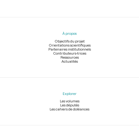
Menu
du
pied
À propos
de
page
Objectifs du projet
Orientations scientifiques
Partenaires institutionnels
Contributeurs-trices
Ressources
Actualités
Explorer
Les volumes
Les députés
Les cahiers de doléances