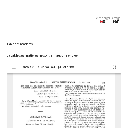
Télécharger
Partager
Table des matières
La table des matières ne contient aucune entrée.
V
Tome XVI - Du 31 mai au 8 juillet 1790
i
s
u
a
l
i
s
e
u
r
M