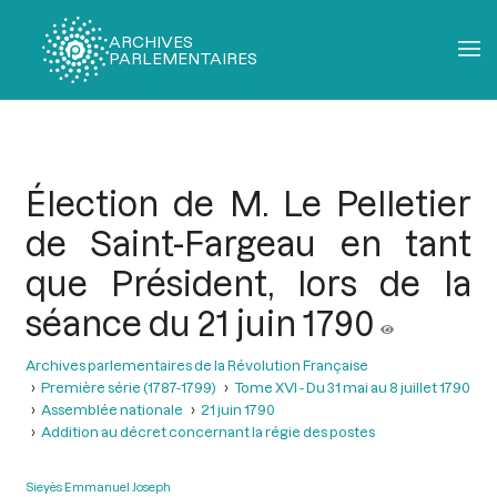
ARCHIVES
PARLEMENTAIRES
Fil
d'Ariane
Élection de M. Le Pelletier
de Saint-Fargeau en tant
que Président, lors de la
séance du 21 juin 1790
Archives parlementaires de la Révolution Française
Première série (1787-1799)
Tome XVI - Du 31 mai au 8 juillet 1790
Assemblée nationale
21 juin 1790
Addition au décret concernant la régie des postes
Sieyès Emmanuel Joseph