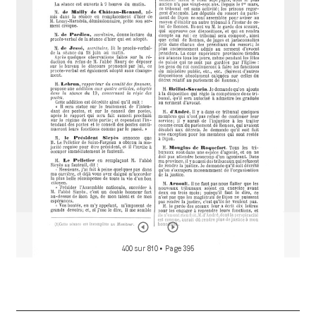
i
r
a
d
o
r
400 sur 810
• Page 395